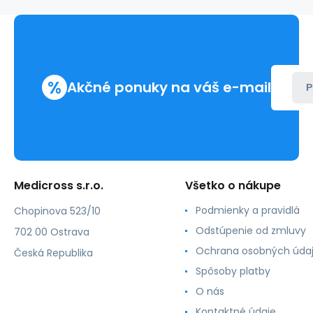
reverzný
rez
PA
čierna
(12ks/bal)
%
Akčné ponuky na váš e-mail
P
Medicross s.r.o.
Všetko o nákupe
Podmienky a pravidlá
Chopinova 523/10
Odstúpenie od zmluvy
702 00 Ostrava
Ochrana osobných úda
Česká Republika
Spôsoby platby
O nás
Kontaktné údaje