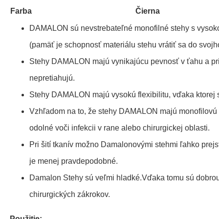
Farba
Čierna
DAMALON sú nevstrebateľné monofilné stehy s vysok
(pamäť je schopnosť materiálu stehu vrátiť sa do svojh
Stehy DAMALON majú vynikajúcu pevnosť v ťahu a pri
nepretiahujú.
Stehy DAMALON majú vysokú flexibilitu, vďaka ktorej 
Vzhľadom na to, že stehy DAMALON majú monofilovú š
odolné voči infekcii v rane alebo chirurgickej oblasti.
Pri šití tkanív možno Damalonovými stehmi ľahko prejs
je menej pravdepodobné.
Damalon Stehy sú veľmi hladké.Vďaka tomu sú dobro
chirurgických zákrokov.
Použitie: