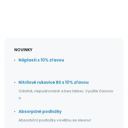
NOVINKY
Náplasti s 10% zľavou
Nitrilové rukavice BS s 10% zľavou
Odolné, nepudrované a bez latexu. Využite časovo
o
Absorpčné podložky
Absorbční podložky v květnu se slevou!