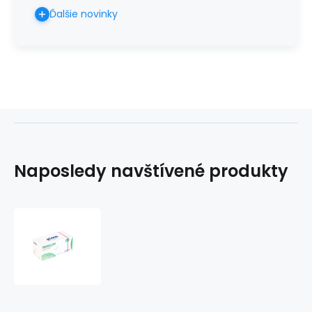
Ďalšie novinky
Naposledy navštívené produkty
DAMALON
USP
3-
0/75cm/ihla
20mm,
3/8,