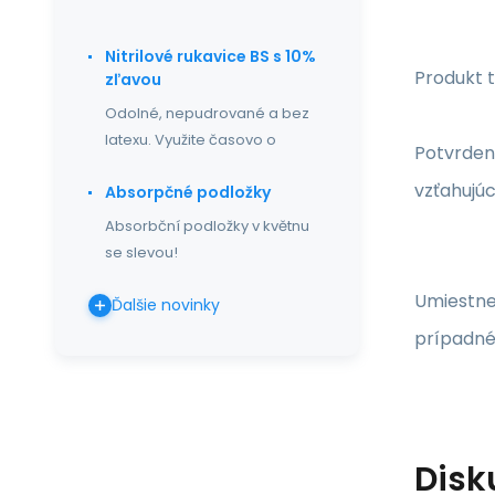
Nitrilové rukavice BS s 10%
Produkt 
zľavou
Odolné, nepudrované a bez
latexu. Využite časovo o
Potvrden
vzťahujúc
Absorpčné podložky
Absorbční podložky v květnu
se slevou!
Umiestnen
Ďalšie novinky
prípadné 
Disk