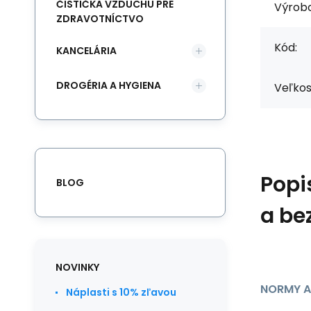
ČISTIČKA VZDUCHU PRE
Výrob
ZDRAVOTNÍCTVO
Kód:
KANCELÁRIA
DROGÉRIA A HYGIENA
Veľkos
Popi
BLOG
a be
NOVINKY
NORMY A
Náplasti s 10% zľavou