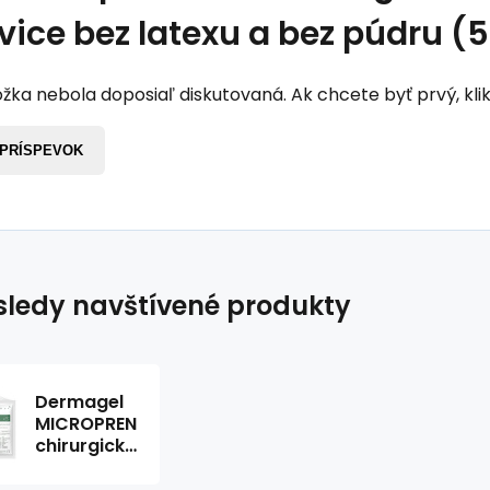
vice bez latexu a bez púdru (
žka nebola doposiaľ diskutovaná. Ak chcete byť prvý, klik
 PRÍSPEVOK
ledy navštívené produkty
Dermagel
MICROPREN
chirurgické
rukavice
bez latexu