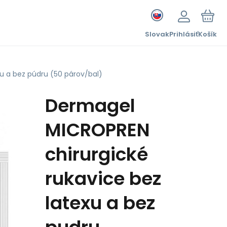
Slovak
Prihlásiť
Košík
u a bez púdru (50 párov/bal)
Dermagel
MICROPREN
chirurgické
rukavice bez
latexu a bez