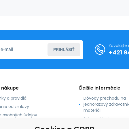
a bez
púdru (50
párov/bal)
Zavolajte
PRIHLÁSIŤ
+421 9
o nákupe
Ďalšie informácie
ky a pravidlá
Dôvody prechodu na
jednorazový zdravotní
nie od zmluvy
materiál
 osobných údajov
Adresa skladu
 platby