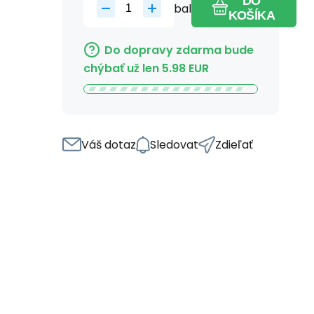
DO
bal
KOŠÍKA
Do dopravy zdarma bude
chýbať už len
5.98
EUR
Váš dotaz
Sledovat
Zdieľať