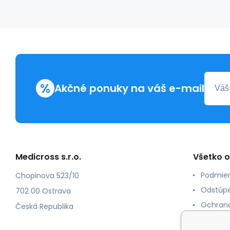
%
Akčné ponuky na váš e-mail
Medicross s.r.o.
Všetko 
Podmien
Chopinova 523/10
Odstúpe
702 00 Ostrava
Ochrana
Česká Republika
Spôsoby