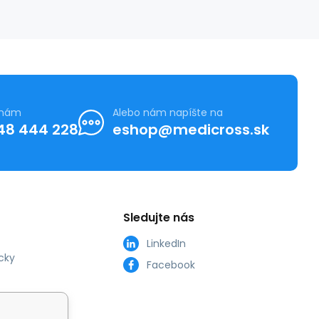
 nám
Alebo nám napíšte na
48 444 228
eshop@medicross.sk
Sledujte nás
LinkedIn
cky
Facebook