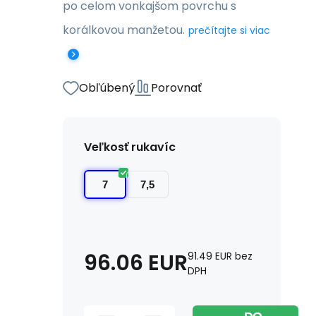
po celom vonkajšom povrchu s
korálkovou manžetou.
prečítajte si viac
Obľúbený
Porovnať
Veľkosť rukavíc
7
7,5
96.06
EUR
91.49
EUR
bez
DPH