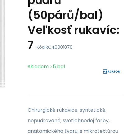
pudru
(50párů/bal)
Veľkosť rukavíc:
7
Kód:
RC40001070
Skladom
>5
bal
Chirurgické rukavice, syntetické,
nepudrované, svetlohnedej farby,
anatomického tvaru, s mikrotextúrou