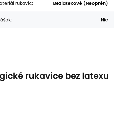
teriál rukavíc:
Bezlatexové (Neoprén)
ášok:
Nie
ické rukavice bez latexu