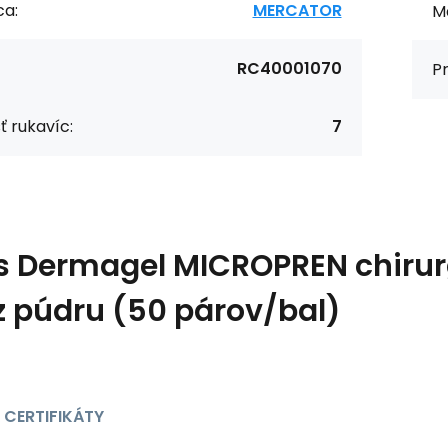
ca:
MERCATOR
Ma
RC40001070
Pr
ť rukavíc:
7
s
Dermagel MICROPREN chirurg
z púdru (50 párov/bal)
 CERTIFIKÁTY