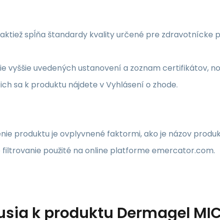
taktiež spĺňa štandardy kvality určené pre zdravotníck
ie vyššie uvedených ustanovení a zoznam certifikátov, 
ich sa k produktu nájdete v Vyhlásení o zhode.
ie produktu je ovplyvnené faktormi, ako je názov produkt
filtrovanie použité na online platforme emercator.com.
usia k produktu
Dermagel MIC