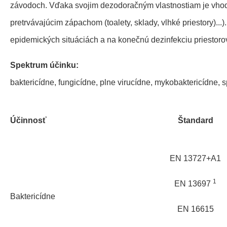
závodoch. Vďaka svojim dezodoračným vlastnostiam je vhod
pretrvávajúcim zápachom (toalety, sklady, vlhké priestory)...
epidemických situáciách a na konečnú dezinfekciu priestoro
Spektrum účinku:
baktericídne, fungicídne, plne virucídne, mykobaktericídne, 
Účinnosť
Štandard
EN 13727+A1
1
EN 13697
Baktericídne
EN 16615