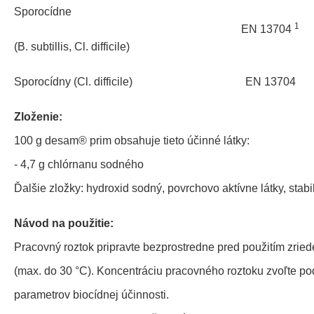
Sporocídne
1
EN 13704
(B. subtillis, Cl. difficile)
Sporocídny (Cl. difficile)
EN 13704
Zloženie:
100 g desam® prim obsahuje tieto účinné látky:
- 4,7 g chlórnanu sodného
Ďalšie zložky: hydroxid sodný, povrchovo aktívne látky, stabil
Návod na použitie:
Pracovný roztok pripravte bezprostredne pred použitím zr
(max. do 30 °C). Koncentráciu pracovného roztoku zvoľte 
parametrov biocídnej účinnosti.