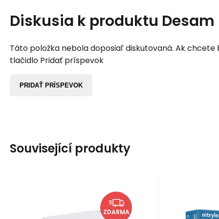
Diskusia k produktu
Desam 
Táto položka nebola doposiaľ diskutovaná. Ak chcete by
tlačidlo Pridať príspevok
PRIDAŤ PRÍSPEVOK
Související produkty
Kód:
EAN:
SCH144307
sch144307
EAN:
Kód
Na sklade u dodávateľa
Sk
118.39
EUR
Vaňa na dezinfekciu
Vyš
ZDARMA
nástrojov / biele
rukav
Vaňa na dezinfekciu
Nitrilové 