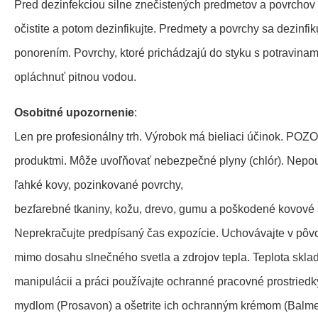
Pred dezinfekciou silne znečistených predmetov a povrchov
očistite a potom dezinfikujte. Predmety a povrchy sa dezinfik
ponorením. Povrchy, ktoré prichádzajú do styku s potravinam
opláchnuť pitnou vodou.
Osobitné upozornenie
:
Len pre profesionálny trh. Výrobok má bieliaci účinok. POZ
produktmi. Môže uvoľňovať nebezpečné plyny (chlór). Nepou
ľahké kovy, pozinkované povrchy,
bezfarebné tkaniny, kožu, drevo, gumu a poškodené kovové 
Neprekračujte predpísaný čas expozície. Uchovávajte v pô
mimo dosahu slnečného svetla a zdrojov tepla. Teplota sklad
manipulácii a práci používajte ochranné pracovné prostriedky
mydlom (Prosavon) a ošetrite ich ochranným krémom (Balm