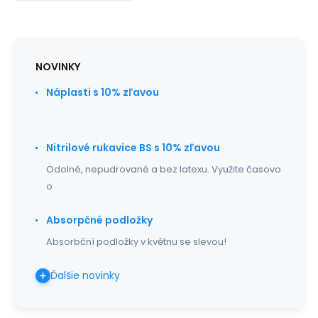
NOVINKY
Náplasti s 10% zľavou
Nitrilové rukavice BS s 10% zľavou
Odolné, nepudrované a bez latexu. Využite časovo
o
Absorpčné podložky
Absorbční podložky v květnu se slevou!
Ďalšie novinky