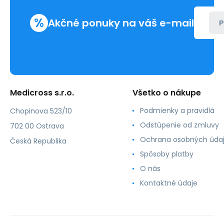
%
Akčné ponuky na váš e-mail
P
Medicross s.r.o.
Všetko o nákupe
Podmienky a pravidlá
Chopinova 523/10
Odstúpenie od zmluvy
702 00 Ostrava
Ochrana osobných úda
Česká Republika
Spôsoby platby
O nás
Kontaktné údaje