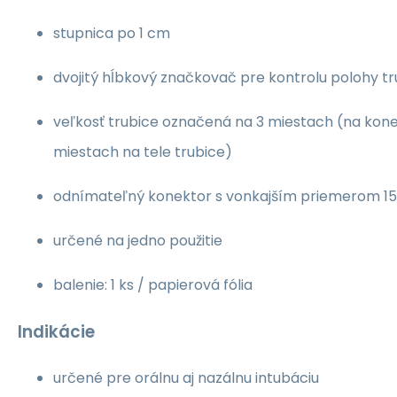
stupnica po 1 cm
dvojitý hĺbkový značkovač pre kontrolu polohy tr
veľkosť trubice označená na 3 miestach (na kon
miestach na tele trubice)
odnímateľný konektor s vonkajším priemerom 
určené na jedno použitie
balenie: 1 ks / papierová fólia
Indikácie
určené pre orálnu aj nazálnu intubáciu