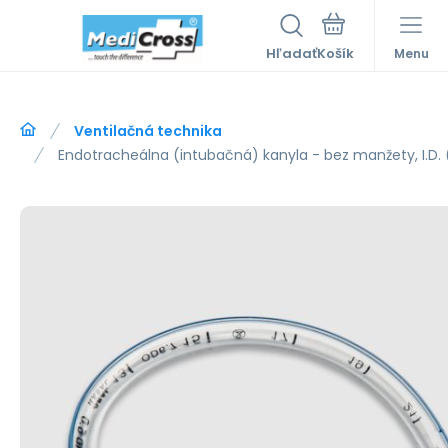
Hľadať
Menu
Ventilačná technika
Endotracheálna (intubačná) kanyla - bez manžety, I.D. 