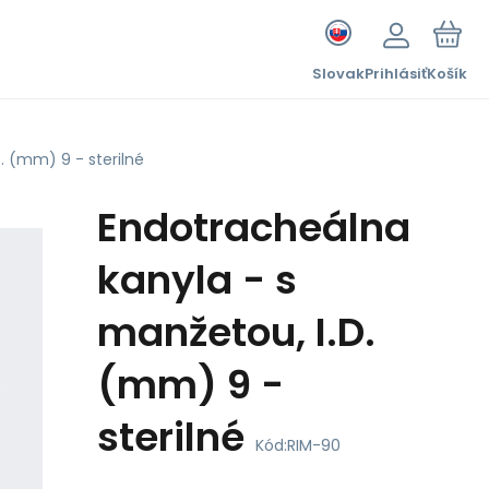
Slovak
Prihlásiť
Košík
. (mm) 9 - sterilné
Endotracheálna
kanyla - s
manžetou, I.D.
(mm) 9 -
sterilné
Kód:
RIM-90