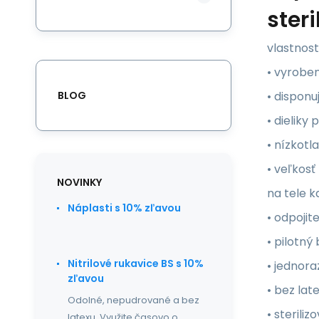
steri
vlastnost
• vyroben
BLOG
• dispon
• dieliky
• nízkot
• veľkos
NOVINKY
na tele k
Náplasti s 10% zľavou
• odpoji
• pilotný
Nitrilové rukavice BS s 10%
• jednor
zľavou
• bez lat
Odolné, nepudrované a bez
• sterili
latexu. Využite časovo o