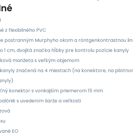
lné
i
é z flexibilného PVC
uje postranným Murphyho okom a röntgenkontrastnou linko
 po 1 cm, dvojitá značka hĺbky pre kontrolu pozície kanyly
laková manžeta s veľkým objemom
ť kanyly značená na 4 miestach (na konektore, na pilotn
anyly)
teľný konektor s vonkajším priemerom 15 mm
 balónik s uvedením šarže a veľkosti
azová
exu
zované EO