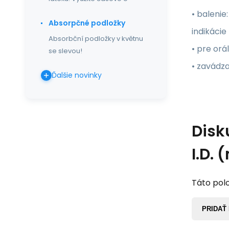
• balenie:
Absorpčné podložky
indikácie
Absorbční podložky v květnu
• pre orá
se slevou!
• zavádza
Ďalšie novinky
Disk
I.D. 
Táto polo
PRIDAŤ