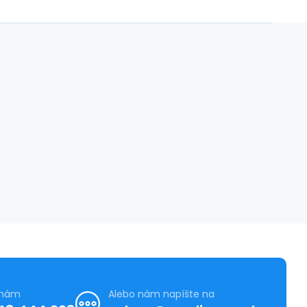
 nám
Alebo nám napíšte na