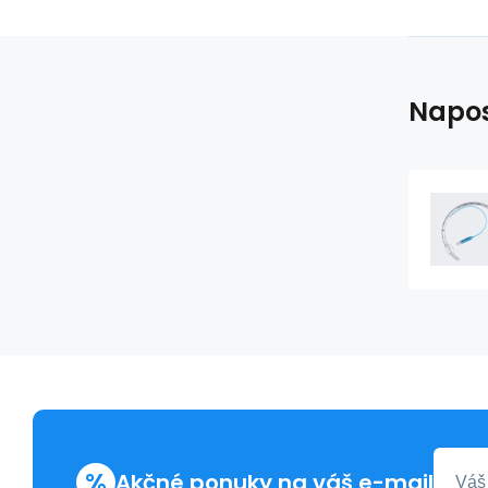
Napos
%
Akčné ponuky na váš e-mail