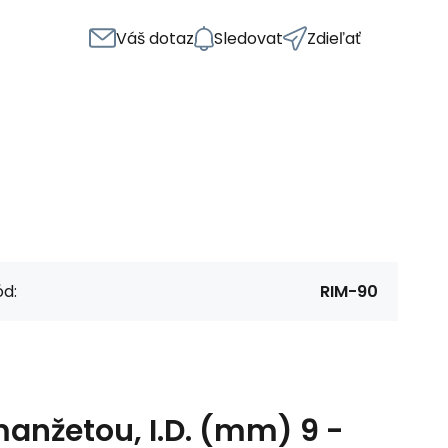
Váš dotaz
Sledovat
Zdieľať
d:
RIM-90
anžetou, I.D. (mm) 9 -