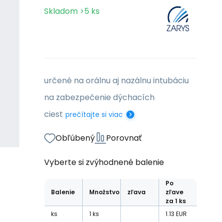
Skladom
>5
ks
určené na orálnu aj nazálnu intubáciu
na zabezpečenie dýchacích
ciest
prečítajte si viac
Obľúbený
Porovnať
Vyberte si zvýhodnené balenie
Po
Balenie
Množstvo
zľava
zľave
za 1 ks
ks
1
ks
1.13
EUR