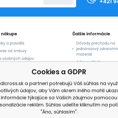
+421 9
o nákupe
Ďalšie informácie
ky a pravidlá
Dôvody prechodu na
jednorazový zdravotní
nie od zmluvy
materiál
 osobných údajov
Adresa skladu
 platby
Cookies a GDPR
né údaje
dicross.sk a partneri potrebujú Váš súhlas na využi
notlivých údajov, aby Vám okrem iného mohli ukaz
informácie týkajúce sa Vašich záujmov pomocou
sonalizácie reklám. Súhlas udelíte kliknutím na pol
"Áno, súhlasím".