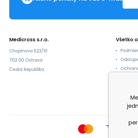
Medicross s.r.o.
Všetko 
Podmien
Chopinova 523/10
Odstúpe
702 00 Ostrava
Ochrana
Česká Republika
Spôsoby
O nás
Kontakt
Me
jed
per