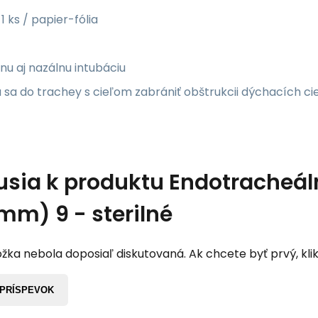
 1 ks / papier-fólia
lnu aj nazálnu intubáciu
 sa do trachey s cieľom zabrániť obštrukcii dýchacích ci
usia k produktu
Endotracheál
(mm) 9 - sterilné
žka nebola doposiaľ diskutovaná. Ak chcete byť prvý, klik
 PRÍSPEVOK