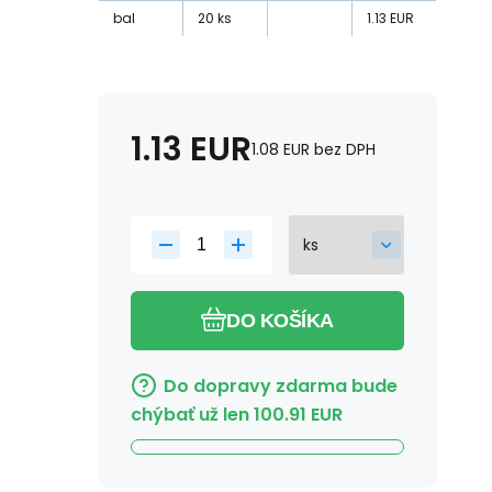
bal
20
ks
1.13
EUR
1.13
EUR
1.08
EUR
bez DPH
DO KOŠÍKA
Do dopravy zdarma bude
chýbať už len
100.91
EUR