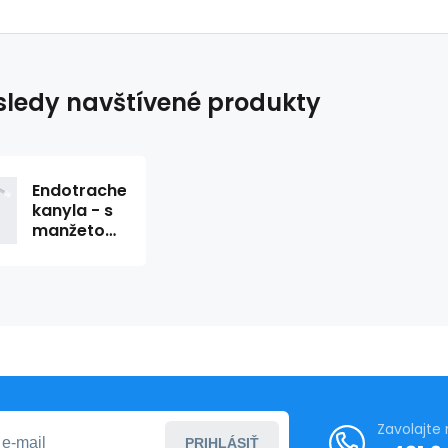
ledy navštívené produkty
Endotracheálna
kanyla - s
manžetou,
I.D. (mm) 9
- sterilné
Zavolajte
PRIHLÁSIŤ