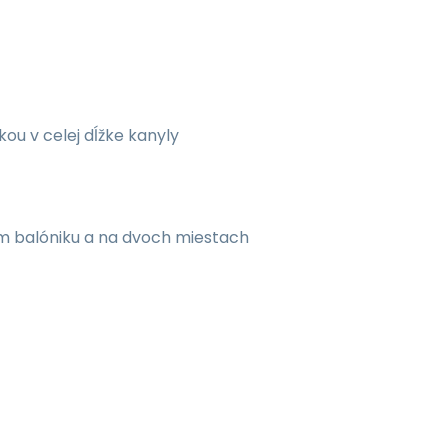
u v celej dĺžke kanyly
om balóniku a na dvoch miestach