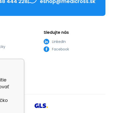
48 444 228
eshop@medicross.sk
Sledujte nás
LinkedIn
cky
Facebook
tie
ovať
íčko