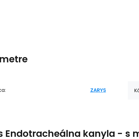
metre
ca:
ZARYS
Kó
s
Endotracheálna kanyla - s m