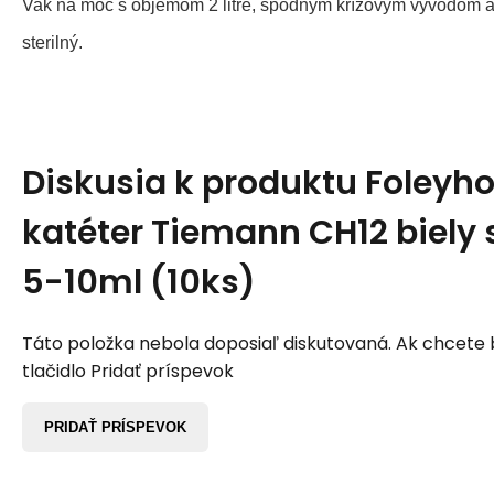
Vak na moč s objemom 2 litre, spodným krížovým vývodom 
sterilný.
Diskusia k produktu
Foleyho
katéter Tiemann CH12 biely
5-10ml (10ks)
Táto položka nebola doposiaľ diskutovaná. Ak chcete by
tlačidlo Pridať príspevok
PRIDAŤ PRÍSPEVOK