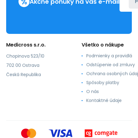
%
Akčné ponuky na váš e-mail
P
Medicross s.r.o.
Všetko o nákupe
Podmienky a pravidlá
Chopinova 523/10
Odstúpenie od zmluvy
702 00 Ostrava
Ochrana osobných úda
Česká Republika
Spôsoby platby
O nás
Kontaktné údaje