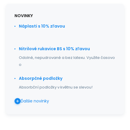
NOVINKY
Náplasti s 10% zľavou
Nitrilové rukavice BS s 10% zľavou
Odolné, nepudrované a bez latexu. Využite časovo
o
Absorpčné podložky
Absorbční podložky v květnu se slevou!
Ďalšie novinky