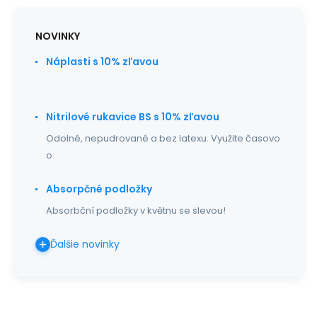
NOVINKY
Náplasti s 10% zľavou
Nitrilové rukavice BS s 10% zľavou
Odolné, nepudrované a bez latexu. Využite časovo
o
Absorpčné podložky
Absorbční podložky v květnu se slevou!
Ďalšie novinky