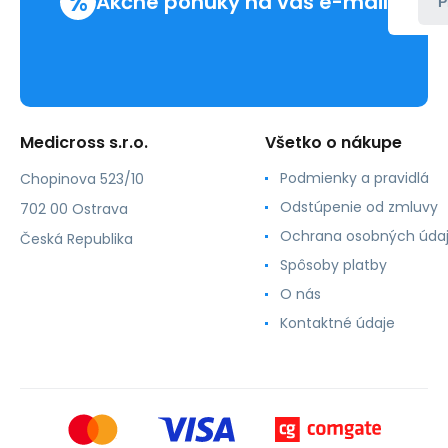
%
Akčné ponuky na váš e-mail
P
Medicross s.r.o.
Všetko o nákupe
Podmienky a pravidlá
Chopinova 523/10
Odstúpenie od zmluvy
702 00 Ostrava
Ochrana osobných úda
Česká Republika
Spôsoby platby
O nás
Kontaktné údaje