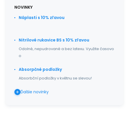
NOVINKY
Náplasti s 10% zľavou
Nitrilové rukavice BS s 10% zľavou
Odolné, nepudrované a bez latexu. Využite časovo
o
Absorpčné podložky
Absorbční podložky v květnu se slevou!
Ďalšie novinky