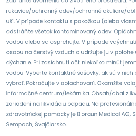
Zabráňte uvoľneniu do životného prostredia. Po
rukavice/ochranný odev/ochranné okuliare/obli
uší. V prípade kontaktu s pokožkou (alebo vlasm
odstráňte všetok kontaminovaný odev. Opláchni
vodou alebo sa osprchujte. V prípade vdýchnuti
osobu na čerstvý vzduch a udržujte ju v polohe
dýchanie. Pri zasiahnutí očí: niekoľko minút jem
vodou. Vyberte kontaktné šošovky, ak sú v nich 
vybrať. Pokračujte v oplachovaní. Okamžite volaj
informačné centrum/lekárnika. Obsah/obal zlik
zariadení na likvidáciu odpadu. Na profesionáln
zdravotníckej pomôcky je B.braun Medical AG, S
Sempach, Švajčiarsko.