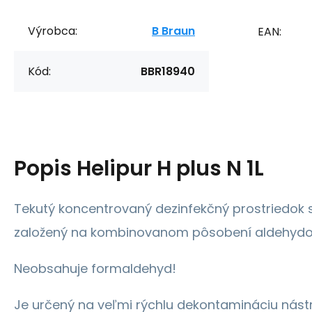
Výrobca:
B Braun
EAN:
Kód:
BBR18940
Popis
Helipur H plus N 1L
Tekutý koncentrovaný dezinfekčný prostriedok 
založený na kombinovanom pôsobení aldehydov
Neobsahuje formaldehyd!
Je určený na veľmi rýchlu dekontamináciu nástr