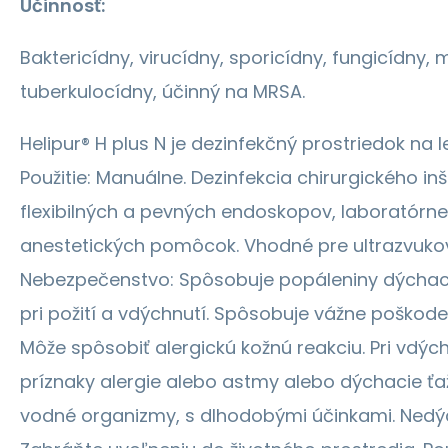
Účinnosť:
Baktericídny, virucídny, sporicídny, fungicídny,
tuberkulocídny, účinný na MRSA.
Helipur® H plus N je dezinfekčný prostriedok na l
Použitie: Manuálne. Dezinfekcia chirurgického in
flexibilných a pevných endoskopov, laboratórn
anestetických pomôcok. Vhodné pre ultrazvukov
Nebezpečenstvo: Spôsobuje popáleniny dýchacíc
pri požití a vdýchnutí. Spôsobuje vážne poškode
Môže spôsobiť alergickú kožnú reakciu. Pri vdý
príznaky alergie alebo astmy alebo dýchacie ťaž
vodné organizmy, s dlhodobými účinkami. Nedýc