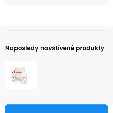
Naposledy navštívené produkty
Incidin
Liquid
600ml
sprej