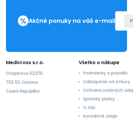
%
Akčné ponuky na váš e-mail
P
Medicross s.r.o.
Všetko o nákupe
Podmienky a pravidlá
Chopinova 523/10
Odstúpenie od zmluvy
702 00 Ostrava
Ochrana osobných úda
Česká Republika
Spôsoby platby
O nás
Kontaktné údaje