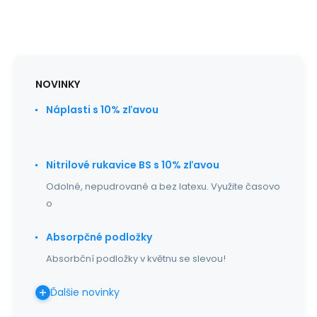
NOVINKY
Náplasti s 10% zľavou
Nitrilové rukavice BS s 10% zľavou
Odolné, nepudrované a bez latexu. Využite časovo
o
Absorpčné podložky
Absorbční podložky v květnu se slevou!
Ďalšie novinky