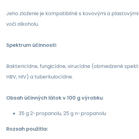
Jeho zloženie je kompatibilné s kovovými a plastovým
voči alkoholu.
Spektrum účinnosti:
Baktericídne, fungicídne, virucídne (obmedzené spekt
HBV, HIV) a tuberkulocídne.
Obsah účinných látok v 100 g výrobku
:
35 g 2-propanolu, 25 g n-propanolu
Rozsah použitia: