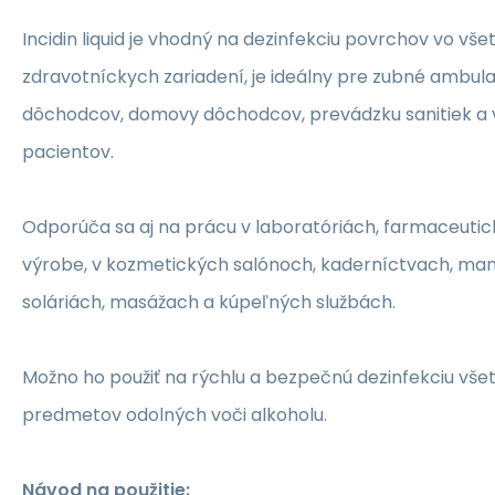
Incidin liquid je vhodný na dezinfekciu povrchov vo vš
zdravotníckych zariadení, je ideálny pre zubné ambul
dôchodcov, domovy dôchodcov, prevádzku sanitiek a
pacientov.
Odporúča sa aj na prácu v laboratóriách, farmaceutic
výrobe, v kozmetických salónoch, kaderníctvach, mani
soláriách, masážach a kúpeľných službách.
Možno ho použiť na rýchlu a bezpečnú dezinfekciu vš
predmetov odolných voči alkoholu.
Návod na použitie: