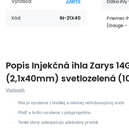
Výrobca:
ZARYS
Dĺžka ihly
Kód:
IN-21X40
Priemer ih
(Gauge – 
Popis
Injekčná ihla Zarys 14
(2,1x40mm) svetlozelená (1
Vlastnosti:
·
Ihla je vyrobená z hladkej a odolnej nehrdzavejúcej ocele
·
Plášť a hrdlo vyrobené z polypropylénu
·
Tenké steny zabezpečujú adekvátny prietok