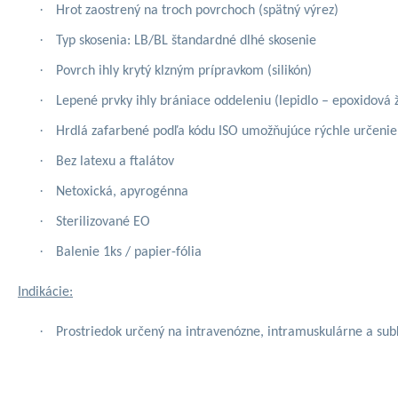
·
Hrot zaostrený na troch povrchoch (spätný výrez)
·
Typ skosenia: LB/BL štandardné dlhé skosenie
·
Povrch ihly krytý klzným prípravkom (silikón)
·
Lepené prvky ihly brániace oddeleniu (lepidlo – epoxidová ž
·
Hrdlá zafarbené podľa kódu ISO umožňujúce rýchle určenie v
·
Bez latexu a ftalátov
·
Netoxická, apyrogénna
·
Sterilizované EO
·
Balenie 1ks / papier-fólia
Indikácie:
·
Prostriedok určený na intravenózne, intramuskulárne a sub