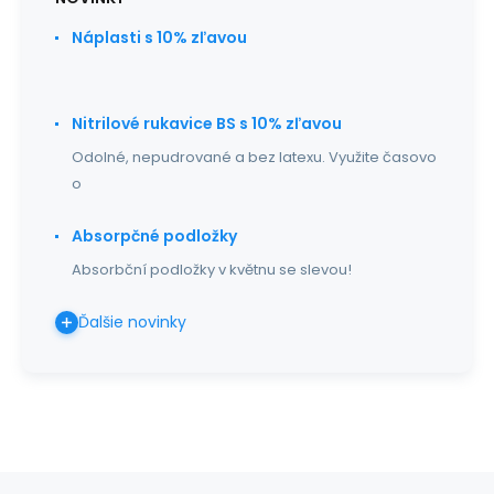
Náplasti s 10% zľavou
Nitrilové rukavice BS s 10% zľavou
Odolné, nepudrované a bez latexu. Využite časovo
o
Absorpčné podložky
Absorbční podložky v květnu se slevou!
Ďalšie novinky