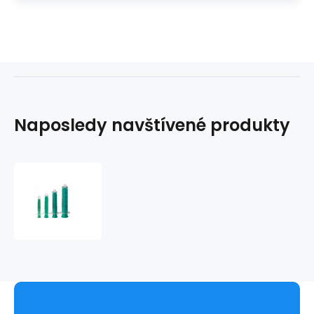
Naposledy navštívené produkty
Injekčná
striekačka
2-
dielna
BBraun
INJEKT
Luer-
Lock