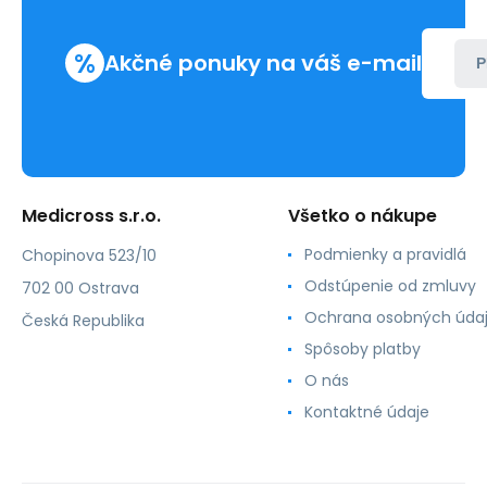
%
Akčné ponuky na váš e-mail
P
Medicross s.r.o.
Všetko o nákupe
Podmienky a pravidlá
Chopinova 523/10
Odstúpenie od zmluvy
702 00 Ostrava
Ochrana osobných úda
Česká Republika
Spôsoby platby
O nás
Kontaktné údaje