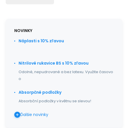
NOVINKY
Náplasti s 10% zľavou
Nitrilové rukavice BS s 10% zľavou
Odolné, nepudrované a bez latexu. Využite časovo
o
Absorpčné podložky
Absorbční podložky v květnu se slevou!
Ďalšie novinky