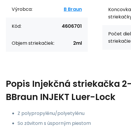
Výrobca:
B Braun
Koncovka
striekačky
Kód:
4606701
Počet die
striekačie
Objem striekačiek:
2ml
Popis
Injekčná striekačka 2
BBraun INJEKT Luer-Lock
Z polypropylénu/polyetylénu
So závitom s úsporným piestom