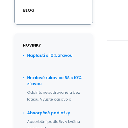
BLOG
NOVINKY
Náplasti s 10% zľavou
Nitrilové rukavice BS s 10%
zľavou
Odolné, nepudrované a bez
latexu. Využite časovo o
Absorpčné podložky
Absorbční podložky v květnu