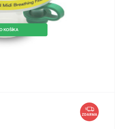
O KOŠÍKA
ód:
2186000
de u dodávateľa
43.63
EUR
 absorpčná kazeta (10x1kg)
ZDARMA