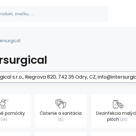
tersurgical
rsurgical
ical s.r.o.
Riegrova 820, 742 35 Odry, CZ
info@intersurgic
čné pomôcky
Čistenie a sanitácia
Dezinfekcia malýc
plôch
18
5
25