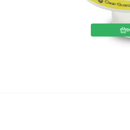
D
K
Na skla
Intersurgical
3
Vápno do anestézie,