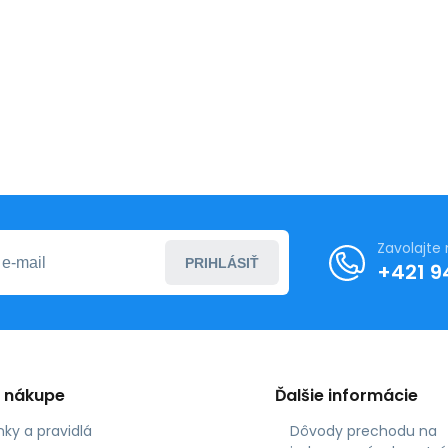
Zavolajte
PRIHLÁSIŤ
+421 9
o nákupe
Ďalšie informácie
ky a pravidlá
Dôvody prechodu na