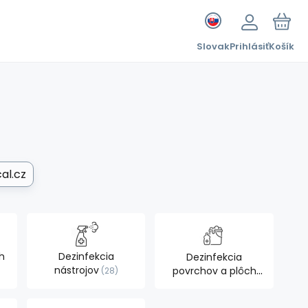
Slovak
Prihlásiť
Košík
al.cz
h
Dezinfekcia
Dezinfekcia
nástrojov
povrchov a plôch
28
30