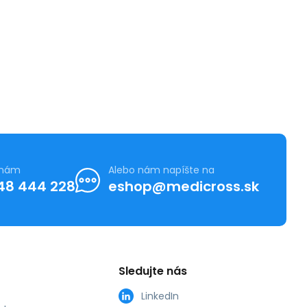
 nám
Alebo nám napíšte na
48 444 228
eshop@medicross.sk
Sledujte nás
LinkedIn