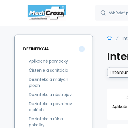
In
DEZINFEKCIA
Inte
Aplikačné pomôcky
Čistenie a sanitácia
Intersurg
Dezinfekcia malých
plôch
Dezinfekcia nástrojov
Dezinfekcia povrchov
Aplika
a plôch
Dezinfekcia rúk a
pokožky