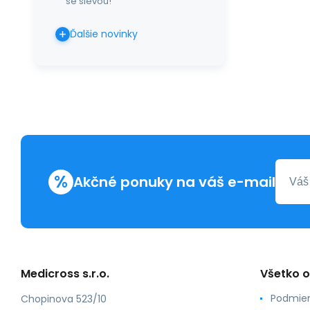
se slevou!
Ďalšie novinky
%
Akčné ponuky na váš e-mail
Medicross s.r.o.
Všetko 
Podmien
Chopinova 523/10