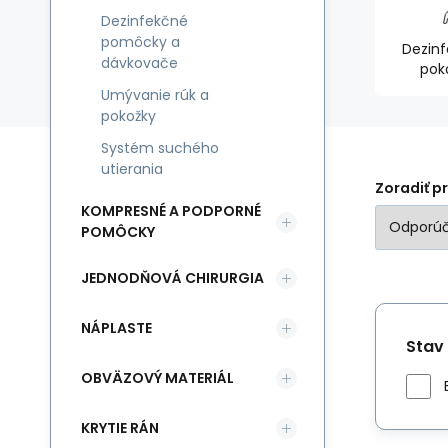
Dezinfekčné
pomôcky a
Dezinf
dávkovače
pok
Umývanie rúk a
pokožky
Systém suchého
utierania
Zoradiť p
KOMPRESNÉ A PODPORNÉ
POMÔCKY
JEDNODŇOVÁ CHIRURGIA
NÁPLASTE
Stav
OBVÄZOVÝ MATERIÁL
KRYTIE RÁN