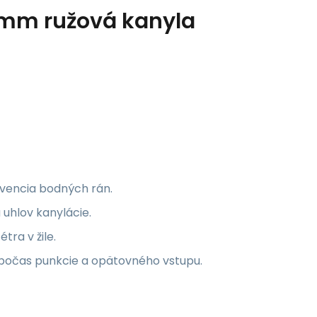
32mm ružová kanyla
vencia bodných rán.
 uhlov kanylácie.
tra v žile.
i počas punkcie a opätovného vstupu.