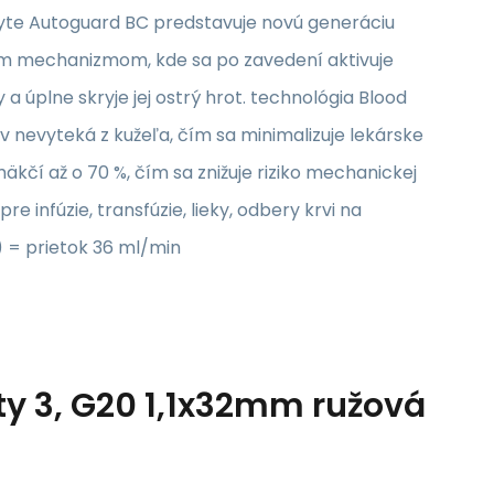
syte Autoguard BC predstavuje novú generáciu
ym mechanizmom, kde sa po zavedení aktivuje
 a úplne skryje jej ostrý hrot. technológia Blood
rv nevyteká z kužeľa, čím sa minimalizuje lekárske
äkčí až o 70 %, čím sa znižuje riziko mechanickej
e infúzie, transfúzie, lieky, odbery krvi na
) = prietok 36 ml/min
ty 3, G20 1,1x32mm ružová