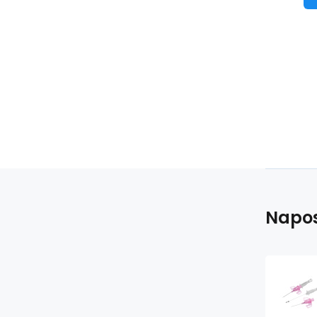
po
riz
ko
je
Napos