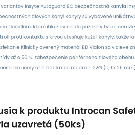
c variantov Insyte Autoguard BC bezpečnostná kanyla In
pečnostných žilových kanyl Kanyly sú vybavené unikátn
ina tlačidlom, ktoré ihlu zasunie do puzdra v tvare ceruzky
roll proti kontaktu s krvou utesňuje kužeľ kanyly, takže k
riekanie Klinicky overený materiál BD Vialon sa v cieve zm
itídy až o 50 %. zabezpečenie periférneho žilového obehu pr
nostické účely atď. bez krídla modrá = 22G (0,9 x 25 mm
usia k produktu
Introcan Safe
la uzavretá (50ks)