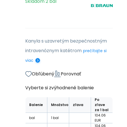
Skladom
2
bal
Kanyla s uzavretým bezpečnostným
intravenóznym katétrom
prečítajte si
viac
Obľúbený
Porovnať
Vyberte si zvýhodnené balenie
Po
Balenie
Množstvo
zľava
zľave
za 1 bal
104.06
bal
1
bal
EUR
104.06