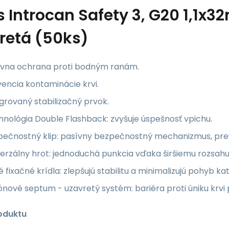
s
Introcan Safety 3, G20 1,1x
retá (50ks)
ívna ochrana proti bodným ranám.
encia kontaminácie krvi.
grovaný stabilizačný prvok.
nológia Double Flashback: zvyšuje úspešnosť vpichu.
pečnostný klip: pasívny bezpečnostný mechanizmus, pre
erzálny hrot: jednoduchá punkcia vďaka širšiemu rozsahu
 fixačné krídla: zlepšujú stabilitu a minimalizujú pohyb katé
kónové septum - uzavretý systém: bariéra proti úniku krv
oduktu