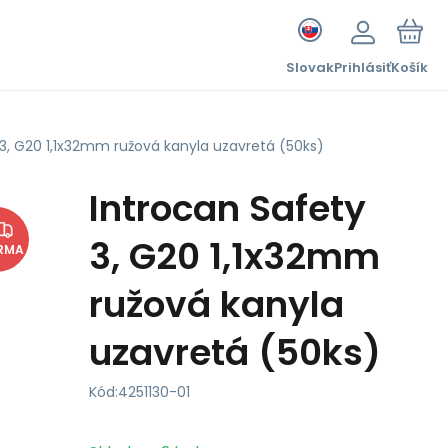
Slovak
Prihlásiť
Košík
 3, G20 1,1x32mm ružová kanyla uzavretá (50ks)
Introcan Safety
3, G20 1,1x32mm
RMA
ružová kanyla
uzavretá (50ks)
Kód:
4251130-01