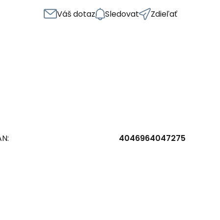
Váš dotaz
Sledovat
Zdieľať
AN:
4046964047275