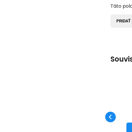
Táto polo
PRIDAŤ
Souvi
VY
B
Be
ko
be
ži