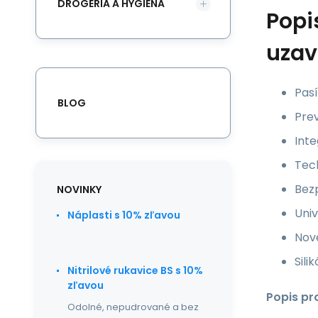
DROGÉRIA A HYGIENA
Popi
uzav
Pas
BLOG
Prev
Inte
Tech
Bez
NOVINKY
Univ
Náplasti s 10% zľavou
Nové
Sili
Nitrilové rukavice BS s 10%
zľavou
Popis pr
Odolné, nepudrované a bez