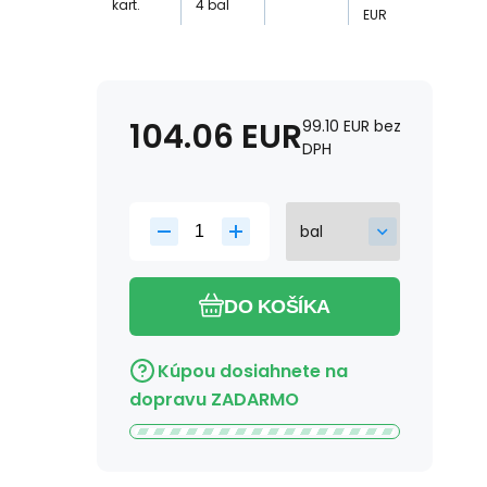
kart.
4
bal
EUR
104.06
EUR
99.10
EUR
bez
DPH
DO KOŠÍKA
Kúpou dosiahnete na
dopravu ZADARMO