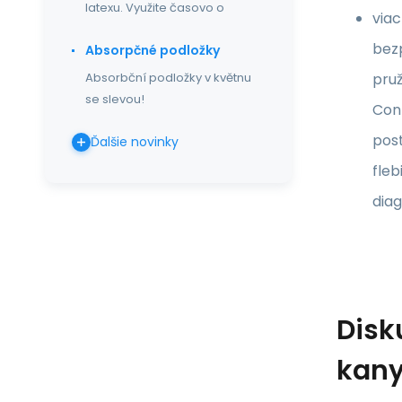
latexu. Využite časovo o
via
bez
Absorpčné podložky
pruž
Absorbční podložky v květnu
se slevou!
Cont
post
Ďalšie novinky
fleb
diag
Disk
kany