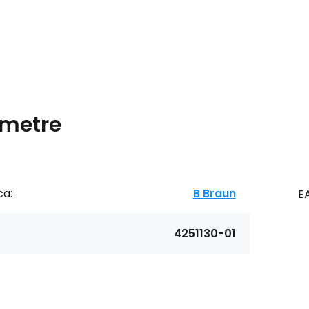
metre
ca:
B Braun
E
4251130-01