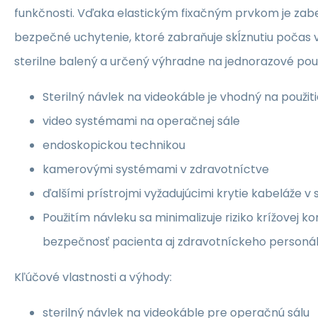
funkčnosti. Vďaka elastickým fixačným prvkom je za
bezpečné uchytenie, ktoré zabraňuje skĺznutiu počas v
sterilne balený a určený výhradne na jednorazové použ
Sterilný návlek na videokáble je vhodný na použiti
video systémami na operačnej sále
endoskopickou technikou
kamerovými systémami v zdravotníctve
ďalšími prístrojmi vyžadujúcimi krytie kabeláže v
Použitím návleku sa minimalizuje riziko krížovej k
bezpečnosť pacienta aj zdravotníckeho personál
Kľúčové vlastnosti a výhody:
sterilný návlek na videokáble pre operačnú sálu