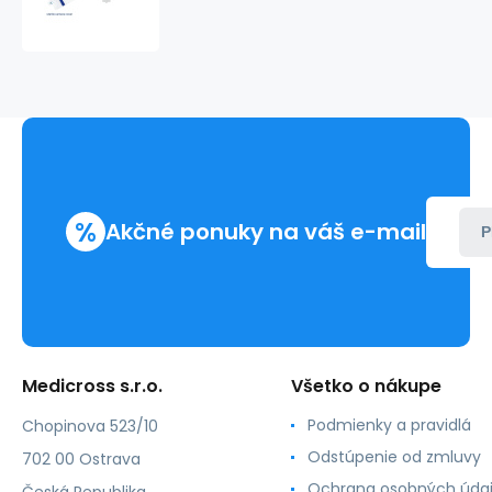
káble,
sterilný
s
adhezívnymi
páskami
16cm
x
200cm
%
Akčné ponuky na váš e-mail
P
Medicross s.r.o.
Všetko o nákupe
Podmienky a pravidlá
Chopinova 523/10
Odstúpenie od zmluvy
702 00 Ostrava
Ochrana osobných úda
Česká Republika