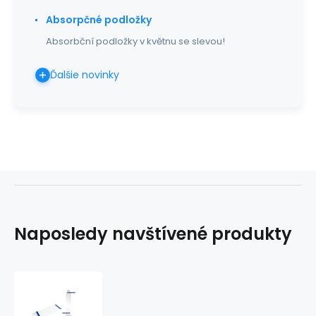
Absorpčné podložky
Absorbční podložky v květnu se slevou!
Ďalšie novinky
Naposledy navštívené produkty
Návlek
na