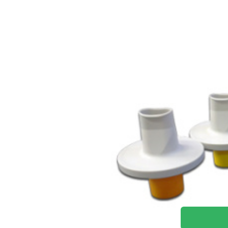
MADA Filters
Spirometrick
Spirometrický filter - oranžová r