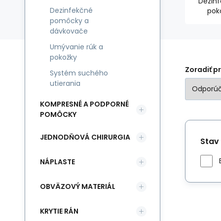
Dezinf
Dezinfekčné
pok
pomôcky a
dávkovače
Umývanie rúk a
pokožky
Zoradiť p
Systém suchého
utierania
KOMPRESNÉ A PODPORNÉ
POMÔCKY
JEDNODŇOVÁ CHIRURGIA
Stav
NÁPLASTE
OBVÄZOVÝ MATERIÁL
KRYTIE RÁN