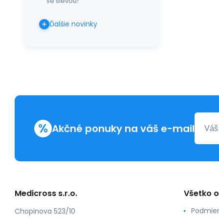
se slevou!
Ďalšie novinky
%
Akčné ponuky na váš e-mail
Medicross s.r.o.
Všetko 
Podmien
Chopinova 523/10