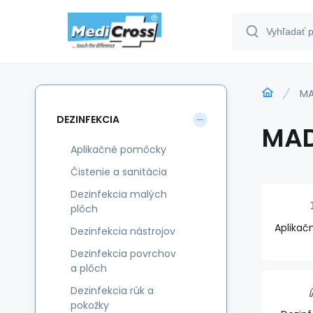
MA
DEZINFEKCIA
MAD
Aplikačné pomôcky
Čistenie a sanitácia
Dezinfekcia malých
plôch
Aplika
Dezinfekcia nástrojov
Dezinfekcia povrchov
a plôch
Dezinfekcia rúk a
pokožky