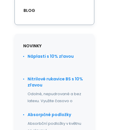
BLOG
NOVINKY
Náplasti s 10% zľavou
Nitrilové rukavice BS s 10%
zľavou
Odolné, nepudrované a bez
latexu. Využite časovo o
Absorpčné podložky
Absorbční podložky v květnu