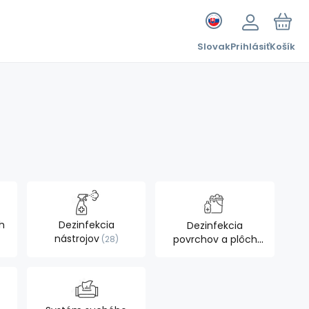
Slovak
Prihlásiť
Košík
h
Dezinfekcia
Dezinfekcia
nástrojov
povrchov a plôch
28
30