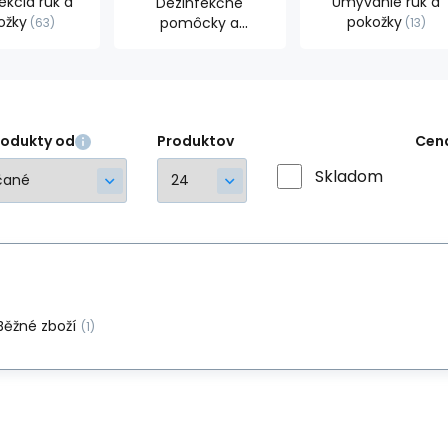
ekcia rúk a
Umývanie rúk a
Dezinfekčné
ožky
pokožky
pomôcky a
63
13
dávkovače
20
rodukty od
Produktov
Cen
Skladom
Běžné zboží
(1)