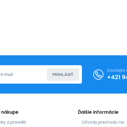
Zavolajte
PRIHLÁSIŤ
+421 9
o nákupe
Ďalšie informácie
ky a pravidlá
Dôvody prechodu na