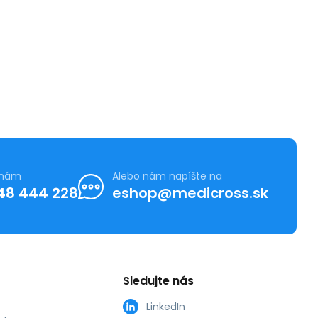
 nám
Alebo nám napíšte na
48 444 228
eshop@medicross.sk
Sledujte nás
LinkedIn