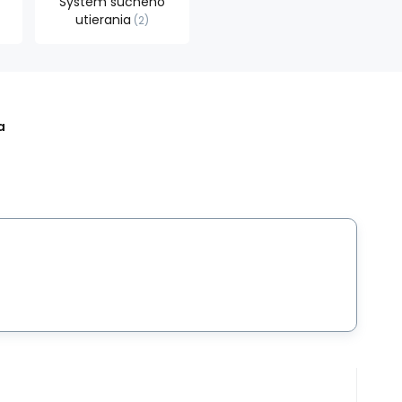
Systém suchého
utierania
2
a