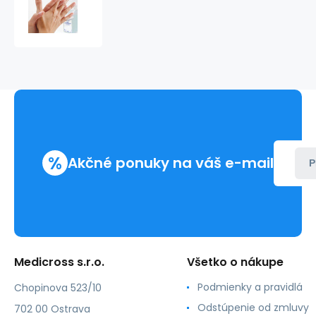
Basic
5L
kanister
%
Akčné ponuky na váš e-mail
P
Medicross s.r.o.
Všetko o nákupe
Podmienky a pravidlá
Chopinova 523/10
Odstúpenie od zmluvy
702 00 Ostrava