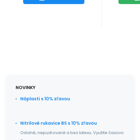
NOVINKY
Náplasti s 10% zľavou
Nitrilové rukavice BS s 10% zľavou
Odolné, nepudrované a bez latexu. Využite časovo