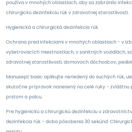
používa v mnohých oblastiach, aby sa zabránilo infekci
chirurgickú dezinfekciu rúk v zdravotnej starostlivosti.
Hygienická a chirurgická dezinfekcia rúk.
Ochrana pred infekciami v mnohých oblastiach - v izb
vyšetrovacích miestnostiach, v sanitných vozidlách, sa
zdravotnej starostlivosti, domovoch dôchodcov, pediatri
Manusept basic aplikujte neriedený do suchých rúk, uis
skutočne prípravok nanesený na celé ruky - zvláštnu 
prstom a palcu.
Pre hygienickú a chirurgickú dezinfekciu v zdravotníct
dezinfekcia rúk - doba pôsobenia 30 sekúnd. Chirurgick
minúty.