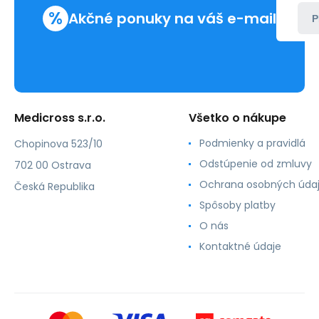
%
Akčné ponuky na váš e-mail
P
Medicross s.r.o.
Všetko o nákupe
Podmienky a pravidlá
Chopinova 523/10
Odstúpenie od zmluvy
702 00 Ostrava
Ochrana osobných úda
Česká Republika
Spôsoby platby
O nás
Kontaktné údaje