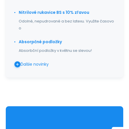
Nitrilové rukavice BS s 10% zľavou
Odolné, nepudrované a bez latexu. Využite časovo
o
Absorpčné podložky
Absorbční podložky v květnu se slevou!
Ďalšie novinky