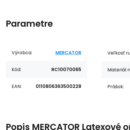
Parametre
Výrobca:
MERCATOR
Veľkosť r
Kód:
RC10070065
Materiál r
EAN:
0110806363500228
Prášok:
Popis
MERCATOR Latexové o