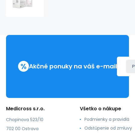
Latexové
operačné
rukavice
COMFORT
bez
púdru
(50
párov/bal)
%
Akčné ponuky na váš e-mail
P
Medicross s.r.o.
Všetko o nákupe
Podmienky a pravidlá
Chopinova 523/10
Odstúpenie od zmluvy
702 00 Ostrava