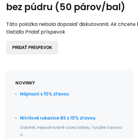
bez púdru (50 párov/bal)
Táto položka nebola doposiaľ diskutovaná. Ak chcete by
tlačidlo Pridať príspevok
PRIDAŤ PRÍSPEVOK
NOVINKY
Náplasti s 10% zľavou
Nitrilové rukavice BS s 10% zľavou
Odolné, nepudrované a bez latexu. Využite časovo
o