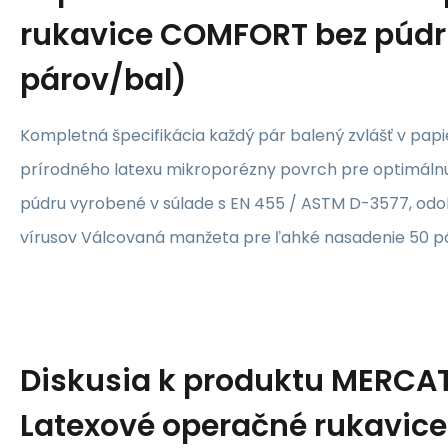
rukavice COMFORT bez púdr
párov/bal)
Kompletná špecifikácia každý pár balený zvlášť v pap
prírodného latexu mikroporézny povrch pre optimálnu c
púdru vyrobené v súlade s EN 455 / ASTM D-3577, odol
vírusov Válcovaná manžeta pre ľahké nasadenie 50 pá
Diskusia k produktu
MERCA
Latexové operačné rukavic