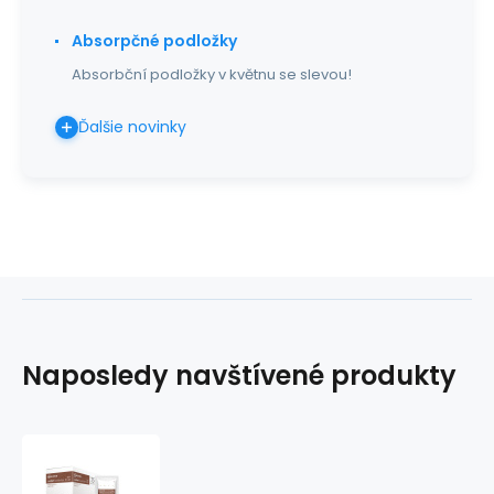
Absorpčné podložky
Absorbční podložky v květnu se slevou!
Ďalšie novinky
Naposledy navštívené produkty
MERCATOR