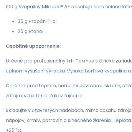
100 g kvapaliny Mikrozid® AF obsahuje tieto účinné látk
35 g Propán-1-ol
25 g Etanol
Osobitné upozornenie:
Určené pre profesionálny trh. Termoelektrické zariade
úplnom vysušení výrobku. Vysoko horľavá kvapalina a 
Chráňte pred teplom, horúcimi povrchmi, iskrami, ot
zdrojmi vznietenia. Zákaz fajčenia.
Skladujte v uzavretých nádobách, mimo dosahu zdrojov
nápojov, krmív, potravín a slnečného žiarenia. Teplota
+25 °C.