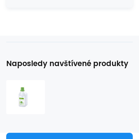
Naposledy navštívené produkty
Microside
AF
Liquid
1L