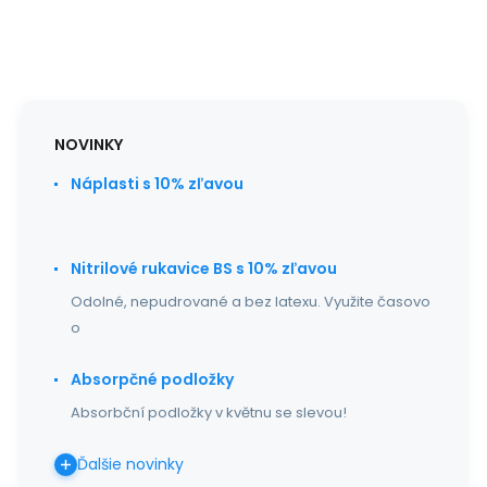
NOVINKY
Náplasti s 10% zľavou
Nitrilové rukavice BS s 10% zľavou
Odolné, nepudrované a bez latexu. Využite časovo
o
Absorpčné podložky
Absorbční podložky v květnu se slevou!
Ďalšie novinky