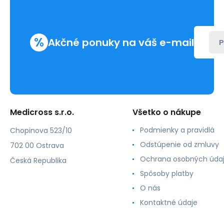
%
Akčné ponuky na váš e-mail
P
Medicross s.r.o.
Všetko o nákupe
Podmienky a pravidlá
Chopinova 523/10
Odstúpenie od zmluvy
702 00 Ostrava
Ochrana osobných úda
Česká Republika
Spôsoby platby
O nás
Kontaktné údaje