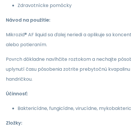
Zdravotnícke pomôcky
Návod na použitie:
Mikrozid® AF liquid sa ďalej neriedi a aplikuje sa kon
alebo potieraním.
Povrch dôkladne navlhčite roztokom a nechajte pôsobi
uplynutí času pôsobenia zotrite prebytočnú kvapalinu
handričkou.
Účinnosť:
Baktericídne, fungicídne, virucídne, mykobakteri
Zložky: