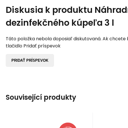
Diskusia k produktu
Náhradn
dezinfekčného kúpeľa 3 l
Táto položka nebola doposiaľ diskutovaná. Ak chcete by
tlačidlo Pridať príspevok
PRIDAŤ PRÍSPEVOK
Související produkty
Kód:
EAN:
SCH144307
sch144307
EAN:
Kód
Na sklade u dodávateľa
Sk