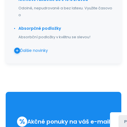
Odolné, nepudrované a bez latexu. Využite časovo
o
Absorpčné podložky
Absorbční podložky v květnu se slevou!
Ďalšie novinky
%
Akčné ponuky na váš e-mail
P