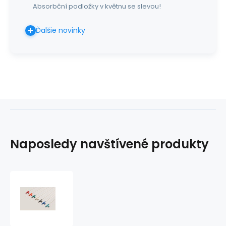
Absorbční podložky v květnu se slevou!
Ďalšie novinky
Naposledy navštívené produkty
Odsávací
katéter
s
reguláciou