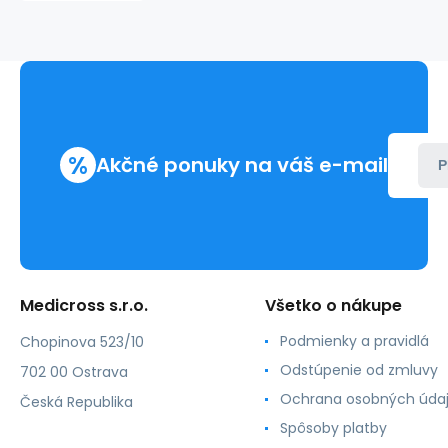
podtlaku
oranžový
CH16
600
mm
(50
ks)
%
Akčné ponuky na váš e-mail
P
Medicross s.r.o.
Všetko o nákupe
Podmienky a pravidlá
Chopinova 523/10
Odstúpenie od zmluvy
702 00 Ostrava
Ochrana osobných úda
Česká Republika
Spôsoby platby