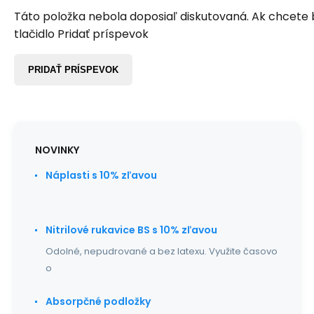
Táto položka nebola doposiaľ diskutovaná. Ak chcete by
tlačidlo Pridať príspevok
PRIDAŤ PRÍSPEVOK
NOVINKY
Náplasti s 10% zľavou
Nitrilové rukavice BS s 10% zľavou
Odolné, nepudrované a bez latexu. Využite časovo
o
Absorpčné podložky