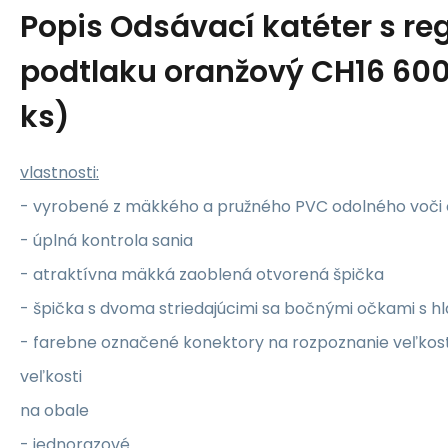
Popis
Odsávací katéter s re
podtlaku oranžový CH16 60
ks)
vlastnosti:
- vyrobené z mäkkého a pružného PVC odolného voči 
- úplná kontrola sania
- atraktívna mäkká zaoblená otvorená špička
- špička s dvoma striedajúcimi sa bočnými očkami s h
- farebne označené konektory na rozpoznanie veľkosti,
veľkosti
na obale
- jednorazové