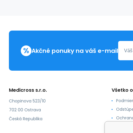
%
Akčné ponuky na váš e-mail
Medicross s.r.o.
Všetko 
Podmien
Chopinova 523/10
Odstúpe
702 00 Ostrava
Ochrana
Česká Republika
Spôsoby