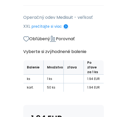
Operačný odev Medisuit - veľkosť
XXL
prečítajte si viac
Obľúbený
Porovnať
Vyberte si zvýhodnené balenie
Po
Balenie
Množstvo
zľava
zľave
za 1 ks
ks
1
ks
1.94
EUR
kart.
50
ks
1.94
EUR