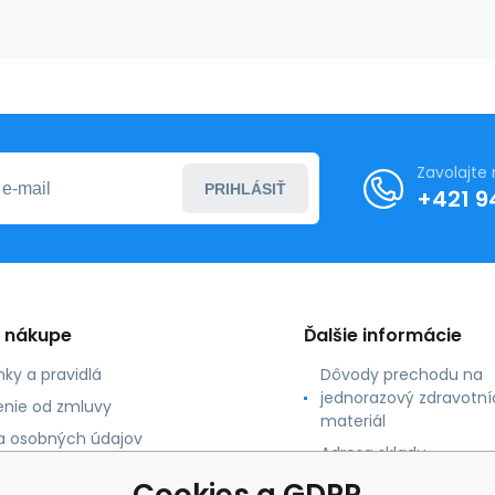
Zavolajte
PRIHLÁSIŤ
+421 9
o nákupe
Ďalšie informácie
ky a pravidlá
Dôvody prechodu na
jednorazový zdravotní
nie od zmluvy
materiál
 osobných údajov
Adresa skladu
 platby