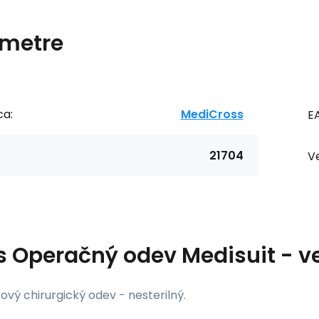
metre
ca:
MediCross
E
21704
Ve
s
Operačný odev Medisuit - v
vý chirurgický odev - nesterilný.