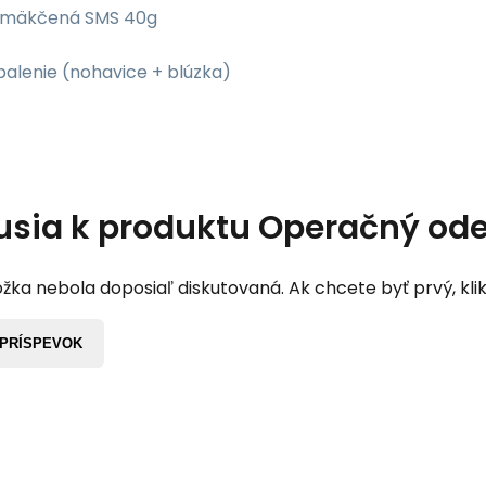
: mäkčená SMS 40g
balenie (nohavice + blúzka)
usia k produktu
Operačný odev
žka nebola doposiaľ diskutovaná. Ak chcete byť prvý, klik
 PRÍSPEVOK