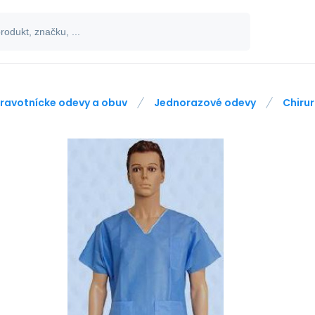
ravotnícke odevy a obuv
Jednorazové odevy
Chiru