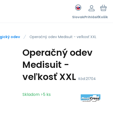
Slovak
Prihlásiť
Košík
rgický odev
Operačný odev Medisuit - veľkosť XXL
Operačný odev
Medisuit -
veľkosť XXL
Kód:
21704
Skladom
>5
ks