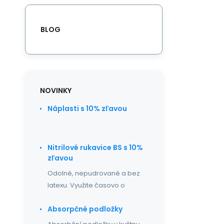
BLOG
NOVINKY
Náplasti s 10% zľavou
Nitrilové rukavice BS s 10%
zľavou
Odolné, nepudrované a bez
latexu. Využite časovo o
Absorpčné podložky