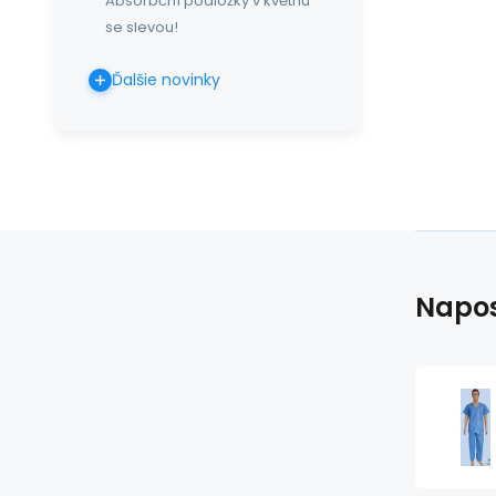
Absorbční podložky v květnu
se slevou!
Ďalšie novinky
Napos