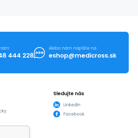
 nám
Alebo nám napíšte na
48 444 228
eshop@medicross.sk
Sledujte nás
LinkedIn
cky
Facebook