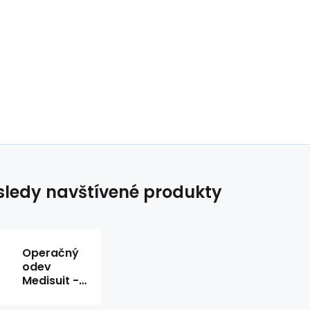
ledy navštívené produkty
Operačný
odev
Medisuit -
veľkosť
XXL