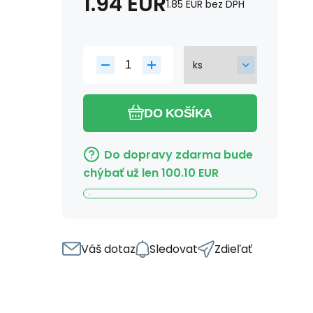
1.94
EUR
1.85
EUR
bez DPH
DO KOŠÍKA
Do dopravy zdarma bude
chýbať už len
100.10
EUR
Váš dotaz
Sledovat
Zdieľať