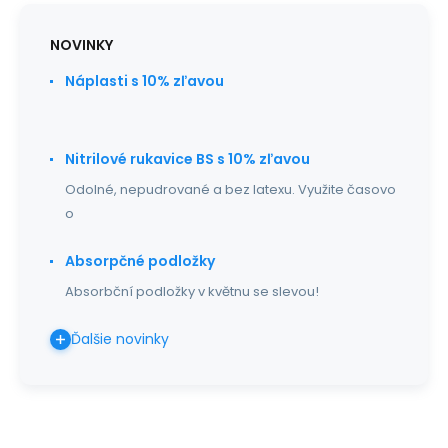
NOVINKY
Náplasti s 10% zľavou
Nitrilové rukavice BS s 10% zľavou
Odolné, nepudrované a bez latexu. Využite časovo
o
Absorpčné podložky
Absorbční podložky v květnu se slevou!
Ďalšie novinky