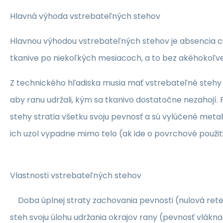
Hlavná výhoda vstrebateľných stehov
Hlavnou výhodou vstrebateľných stehov je absencia cud
tkanive po niekoľkých mesiacoch, a to bez akéhokoľve
Z technického hľadiska musia mať vstrebateľné stehy
aby ranu udržali, kým sa tkanivo dostatočne nezahojí
stehy stratia všetku svoju pevnosť a sú vylúčené met
ich uzol vypadne mimo telo (ak ide o povrchové použiti
Vlastnosti vstrebateľných stehov
Doba úplnej straty zachovania pevnosti (nulová retenc
steh svoju úlohu udržania okrajov rany (pevnosť vlákna s