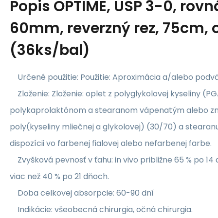
Popis
OPTIME, USP 3-0, rovná
60mm, reverzný rez, 75cm, 
(36ks/bal)
Určené použitie: Použitie: Aproximácia a/alebo podvä
Zloženie: Zloženie: oplet z polyglykolovej kyseliny (P
polykaprolaktónom a stearanom vápenatým alebo zm
poly(kyseliny mliečnej a glykolovej) (30/70) a steara
dispozícii vo farbenej fialovej alebo nefarbenej farbe.
Zvyšková pevnosť v ťahu: in vivo približne 65 % po 14 
viac než 40 % po 21 dňoch.
Doba celkovej absorpcie: 60-90 dní
Indikácie: všeobecná chirurgia, očná chirurgia.