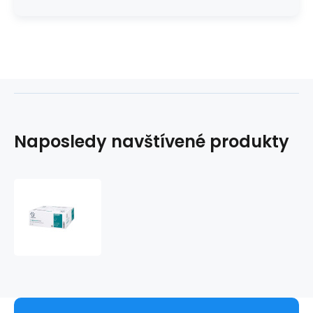
Naposledy navštívené produkty
Papernet
DissolveTech
papierové
uteráky
(kartón
3150ks)