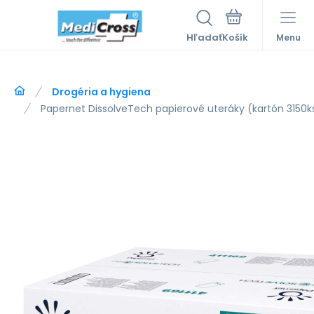
Hľadať
Menu
Drogéria a hygiena
Papernet DissolveTech papierové uteráky (kartón 3150k