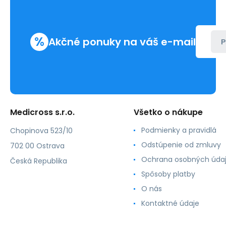
%
Akčné ponuky na váš e-mail
P
Medicross s.r.o.
Všetko o nákupe
Podmienky a pravidlá
Chopinova 523/10
Odstúpenie od zmluvy
702 00 Ostrava
Ochrana osobných úda
Česká Republika
Spôsoby platby
O nás
Kontaktné údaje