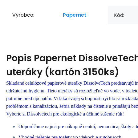
Výrobca:
Papernet
Kód:
Popis
Papernet DissolveTec
uteráky (kartón 3150ks)
Skladané celulózové papierové uteráky DissolveTech predstavujú in
udržateľnú hygienu. Tieto uteráky sú rozložiteľné vo vode, v toalete
potrubie pred upchatím. Vďaka svojej schopnosti rýchlo sa rozklad
problémom s kanalizáciou, šetria náklady na čistenie a prinášajú bez
Vyberte si Dissolvetech pre ekologické a účinné sušenie rúk!
Odporúčame najmä pre nákupné centrá, nemocnica, školy a t
Vhodné riešenie pre toalety vo vlakoch a autobusoch