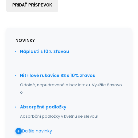
PRIDAŤ PRÍSPEVOK
NOVINKY
Náplasti s 10% zľavou
Nitrilové rukavice BS s 10% zľavou
Odolné, nepudrované a bez latexu. Využite časovo
o
Absorpčné podložky
Absorbční podložky v květnu se slevou!
Ďalšie novinky