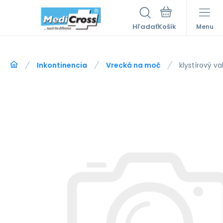
Hľadať
Menu
Inkontinencia
Vrecká na moč
klystírový va