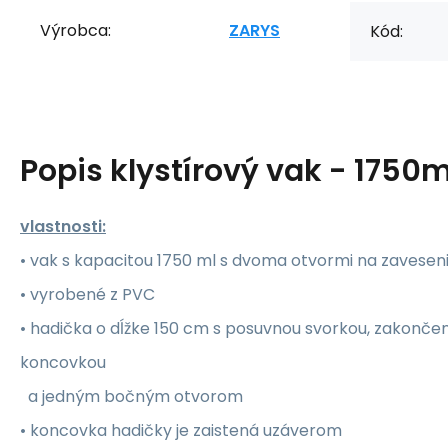
Výrobca:
ZARYS
Kód:
Popis
klystírový vak - 1750ml
vlastnosti:
• vak s kapacitou 1750 ml s dvoma otvormi na zavesen
• vyrobené z PVC
• hadička o dĺžke 150 cm s posuvnou svorkou, zakonč
koncovkou
a jedným bočným otvorom
• koncovka hadičky je zaistená uzáverom