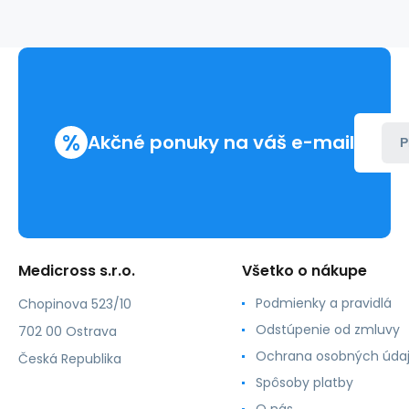
%
Akčné ponuky na váš e-mail
P
Medicross s.r.o.
Všetko o nákupe
Podmienky a pravidlá
Chopinova 523/10
Odstúpenie od zmluvy
702 00 Ostrava
Ochrana osobných úda
Česká Republika
Spôsoby platby
O nás