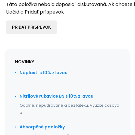
Táto položka nebola doposiaľ diskutovaná. Ak chcete by
tlačidlo Pridať príspevok
PRIDAŤ PRÍSPEVOK
NOVINKY
Náplasti s 10% zľavou
Nitrilové rukavice BS s 10% zľavou
Odolné, nepudrované a bez latexu. Využite časovo
o
Absorpčné podložky