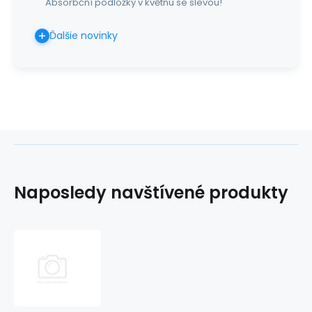
Absorbční podložky v květnu se slevou!
Ďalšie novinky
Naposledy navštívené produkty
klystírový
vak
-
1750ml,
sterilný