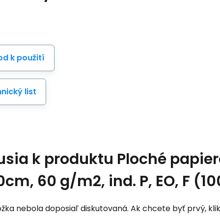
d k použití
nický list
usia k produktu
Ploché papier
0cm, 60 g/m2, ind. P, EO, F (1
žka nebola doposiaľ diskutovaná. Ak chcete byť prvý, klik