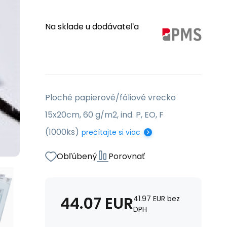
Na sklade u dodávateľa
Ploché papierové/fóliové vrecko
15x20cm, 60 g/m2, ind. P, EO, F
(1000ks)
prečítajte si viac
Obľúbený
Porovnať
44.07
EUR
41.97
EUR
bez
DPH