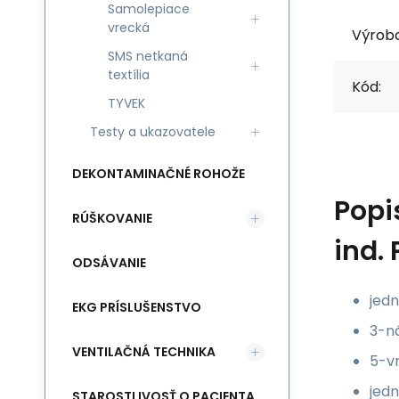
Samolepiace
vrecká
Výrob
SMS netkaná
textília
Kód:
TYVEK
Testy a ukazovatele
DEKONTAMINAČNÉ ROHOŽE
Popi
RÚŠKOVANIE
ind. 
ODSÁVANIE
jedn
EKG PRÍSLUŠENSTVO
3-ná
VENTILAČNÁ TECHNIKA
5-vr
jedn
STAROSTLIVOSŤ O PACIENTA