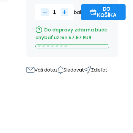
DO
bal
KOŠÍKA
Do dopravy zdarma bude
chýbať už len
57.97
EUR
Váš dotaz
Sledovat
Zdieľať