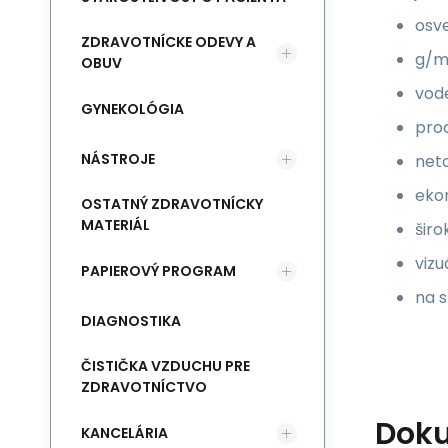
osv
ZDRAVOTNÍCKE ODEVY A
g/m
OBUV
vod
GYNEKOLÓGIA
proc
NÁSTROJE
neto
eko
OSTATNÝ ZDRAVOTNÍCKY
MATERIÁL
širo
vizu
PAPIEROVÝ PROGRAM
na s
DIAGNOSTIKA
ČISTIČKA VZDUCHU PRE
ZDRAVOTNÍCTVO
Dok
KANCELÁRIA