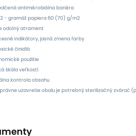
edčená antimikrobiálna bariéra
2 - gramáž papiera 60 (70) g/m2
e odolný atrament
esné indikátory, jasná zmena farby
xické činidlá
nomické použitie
ká škála veľkostí
álna kontrola obsahu
právne uzavretie obalu je potrebný sterilizačný zvárač (
umenty