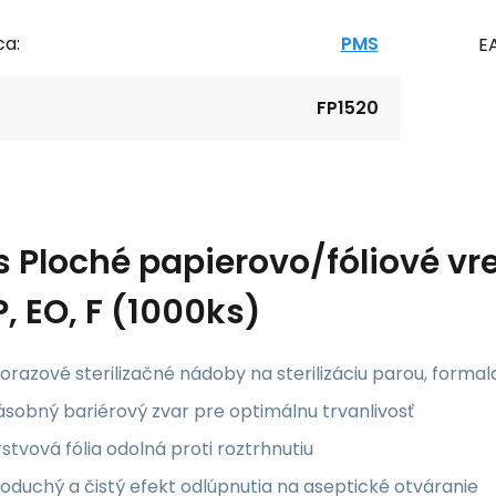
ca:
PMS
E
FP1520
s
Ploché papierovo/fóliové v
P, EO, F (1000ks)
orazové sterilizačné nádoby na sterilizáciu parou, form
sobný bariérový zvar pre optimálnu trvanlivosť
stvová fólia odolná proti roztrhnutiu
oduchý a čistý efekt odlúpnutia na aseptické otváranie