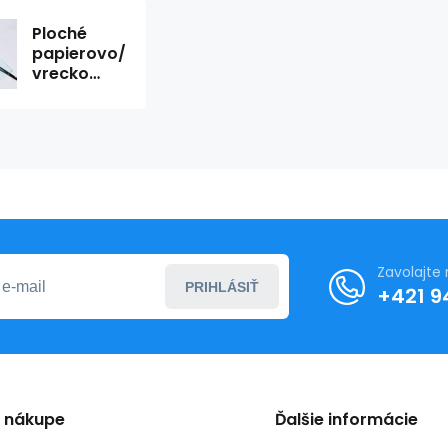
Ploché
papierovo/fóliové
vrecko
15x20cm,
60 g/m2,
ind. P, EO, F
(1000ks)
Zavolajte
PRIHLÁSIŤ
+421 9
o nákupe
Ďalšie informácie