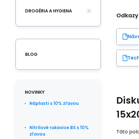
DROGÉRIA A HYGIENA
Odkazy
Návo
BLOG
Tech
NOVINKY
Disk
Náplasti s 10% zľavou
15x2
Nitrilové rukavice BS s 10%
Táto polo
zľavou