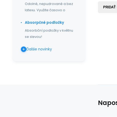
Odolné, nepudrované a bez
PRIDAŤ
latexu. Využite časovo o
Absorpčné podložky
Absorbční podložky v květnu
se slevou!
Ďalšie novinky
Napos