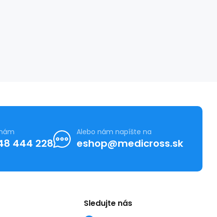
 nám
Alebo nám napíšte na
48 444 228
eshop@medicross.sk
Sledujte nás