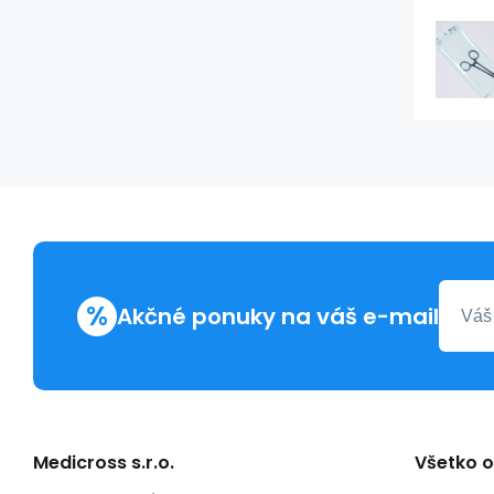
%
Akčné ponuky na váš e-mail
Medicross s.r.o.
Všetko 