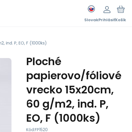
Slovak
Prihlásiť
Košík
 ind. P, EO, F (1000ks)
Ploché
papierovo/fóliové
vrecko 15x20cm,
60 g/m2, ind. P,
EO, F (1000ks)
Kód:
FP1520