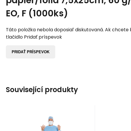
papier/fólia 7,5x25cm, 60 g/
EO, F (1000ks)
Táto položka nebola doposiaľ diskutovaná. Ak chcete by
tlačidlo Pridať príspevok
PRIDAŤ PRÍSPEVOK
Související produkty
EAN:
8699243181625 Y22054
Kód:
OSG0304003
EAN:
K
Skladom
>5
ks
Sk
2.78
EUR
Operační plášť SMMS
Je
Blue Drape Classic
obliečk
Operačný plášť Blue Drape
Jednoráz