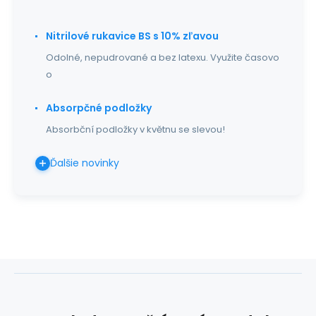
Nitrilové rukavice BS s 10% zľavou
Odolné, nepudrované a bez latexu. Využite časovo
o
Absorpčné podložky
Absorbční podložky v květnu se slevou!
Ďalšie novinky