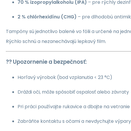
70 % izopropylalkoholu (IPA)
– pre rýchly dezin
2 % chlórhexidínu (CHG)
– pre dlhodobú antimik
Tampóny sú jednotlivo balené vo fólii a určené na jedn
Rýchlo schnú a nezanechávajú lepkavý film.
?? Upozornenie a bezpečnosť:
Horľavý výrobok (bod vzplanutia < 23 °C)
Dráždi oči, môže spôsobiť ospalosť alebo závraty
Pri práci používajte rukavice a dbajte na vetranie
Zabráňte kontaktu s očami a nevdychujte výpary