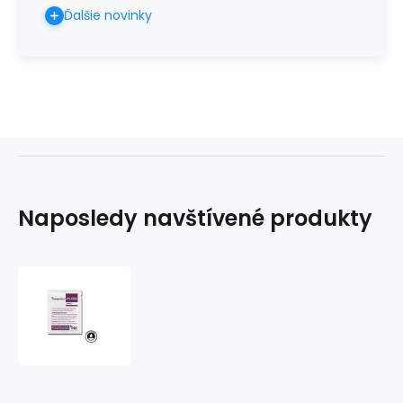
Ďalšie novinky
Naposledy navštívené produkty
Prevantics
2%
CHG
Device
Swab
-