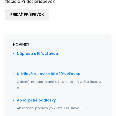
tlačidlo Pridať príspevok
PRIDAŤ PRÍSPEVOK
NOVINKY
Náplasti s 10% zľavou
Nitrilové rukavice BS s 10% zľavou
Odolné, nepudrované a bez latexu. Využite časovo
o
Absorpčné podložky
Absorbční podložky v květnu se slevou!