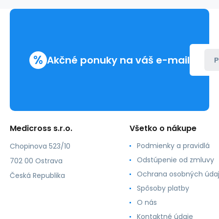
tampóny
dezinfekčné
jednotlivo
balené
(100ks/bal)
%
Akčné ponuky na váš e-mail
P
Medicross s.r.o.
Všetko o nákupe
Podmienky a pravidlá
Chopinova 523/10
Odstúpenie od zmluvy
702 00 Ostrava
Ochrana osobných úda
Česká Republika
Spôsoby platby
O nás
Kontaktné údaje