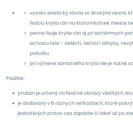
vysoko elastický obväz so širokými okami, kt
fixáciu krytia rán na ktoromkoľvek mieste te
pevne fixuje krytie rán aj pri extrémnych p
sa tvaru tela – neškrtí, netvorí záhyby, nevy
pokožku
pri výmene samotného krytia nie je nutné o
Použitie:
pruban je určený na fixačné obväzy všetkých dru
je dodávaný v 6 rôznych veľkostiach, ktoré pokrýv
jednotlivých prstov cez zápästie či lakeť až po st