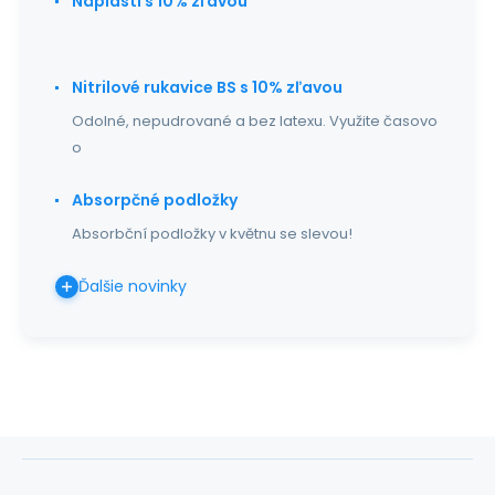
Náplasti s 10% zľavou
Nitrilové rukavice BS s 10% zľavou
Odolné, nepudrované a bez latexu. Využite časovo
o
Absorpčné podložky
Absorbční podložky v květnu se slevou!
Ďalšie novinky