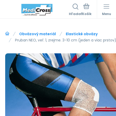
Hľadať
Menu
Obväzový materiál
Elastické obväzy
Pruban NEO, veľ. 1, zrejme. 3-10 cm (jeden a viac prstov