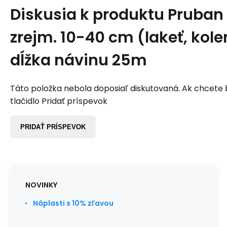
Diskusia k produktu
Pruban 
zrejm. 10-40 cm (lakeť, kole
dĺžka návinu 25m
Táto položka nebola doposiaľ diskutovaná. Ak chcete by
tlačidlo Pridať príspevok
PRIDAŤ PRÍSPEVOK
NOVINKY
Náplasti s 10% zľavou