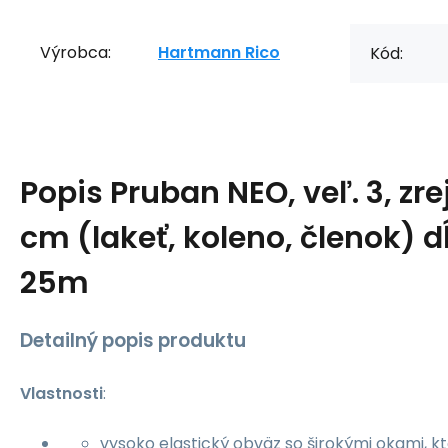
Výrobca:
Hartmann Rico
Kód:
Popis
Pruban NEO, veľ. 3, zr
cm (lakeť, koleno, členok) 
25m
Detailný popis produktu
Vlastnosti
:
vysoko elastický obväz so širokými okami, kt