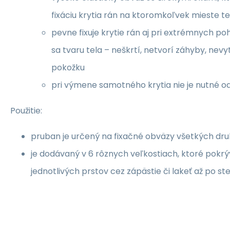
fixáciu krytia rán na ktoromkoľvek mieste te
pevne fixuje krytie rán aj pri extrémnych p
sa tvaru tela – neškrtí, netvorí záhyby, nevy
pokožku
pri výmene samotného krytia nie je nutné o
Použitie:
pruban je určený na fixačné obväzy všetkých dru
je dodávaný v 6 rôznych veľkostiach, ktoré pokrýv
jednotlivých prstov cez zápästie či lakeť až po st