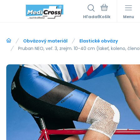
Hľadať
Menu
Obväzový materiál
Elastické obväzy
Pruban NEO, veľ. 3, zrejm. 10-40 cm (lakeť, koleno, člen