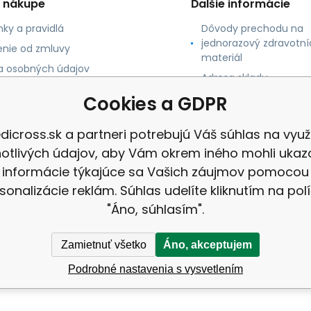
o nákupe
Ďalšie informácie
ky a pravidlá
Dôvody prechodu na
jednorazový zdravotní
nie od zmluvy
materiál
 osobných údajov
Adresa skladu
 platby
Cookies a GDPR
né údaje
dicross.sk a partneri potrebujú Váš súhlas na využi
notlivých údajov, aby Vám okrem iného mohli ukaz
informácie týkajúce sa Vašich záujmov pomocou
sonalizácie reklám. Súhlas udelíte kliknutím na pol
"Áno, súhlasím".
Zamietnuť všetko
Áno, akceptujem
Podrobné nastavenia s vysvetlením
 |
Mapa stránok