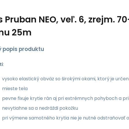
s
Pruban NEO, veľ. 6, zrejm. 7
inu 25m
ý popis produktu
ti
:
vysoko elastický obväz so širokými okami, ktorý je určen
mieste tela
pevne fixuje krytie rán aj pri extrémnych pohyboch a pri
nevytiahne sa a nedráždi pokožku
pri výmene samotného krytia nie je nutné odstraňovať 