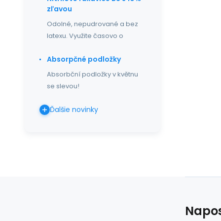
zľavou
Odolné, nepudrované a bez
latexu. Využite časovo o
Absorpčné podložky
Absorbční podložky v květnu
se slevou!
Ďalšie novinky
Napos