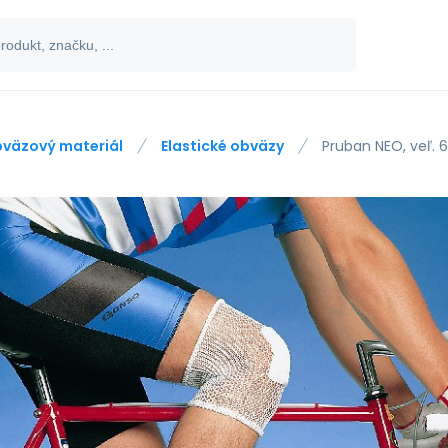
väzový materiál
Elastické obväzy
Pruban NEO, veľ. 