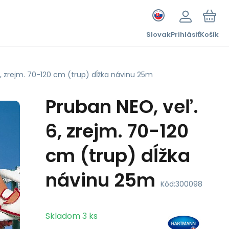
Slovak
Prihlásiť
Košík
6, zrejm. 70-120 cm (trup) dĺžka návinu 25m
Pruban NEO, veľ.
6, zrejm. 70-120
cm (trup) dĺžka
návinu 25m
Kód:
300098
Skladom
3
ks