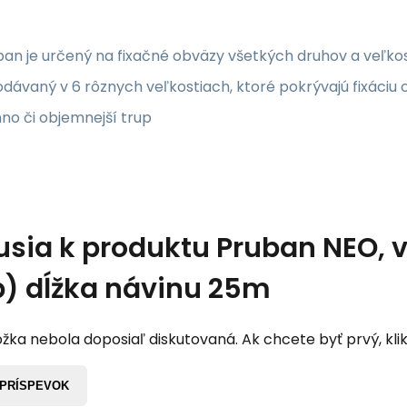
an je určený na fixačné obväzy všetkých druhov a veľkos
odávaný v 6 rôznych veľkostiach, ktoré pokrývajú fixáciu o
no či objemnejší trup
usia k produktu
Pruban NEO, v
p) dĺžka návinu 25m
žka nebola doposiaľ diskutovaná. Ak chcete byť prvý, klik
 PRÍSPEVOK