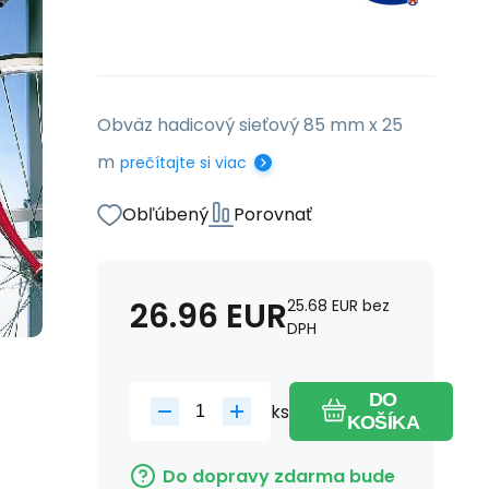
Obväz hadicový sieťový 85 mm x 25
m
prečítajte si viac
Obľúbený
Porovnať
26.96
EUR
25.68
EUR
bez
DPH
DO
ks
KOŠÍKA
Do dopravy zdarma bude