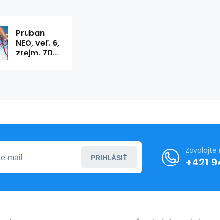
Pruban
NEO, veľ. 6,
zrejm. 70-
120 cm
(trup)
dĺžka
návinu
25m
Zavolajte
PRIHLÁSIŤ
+421 9