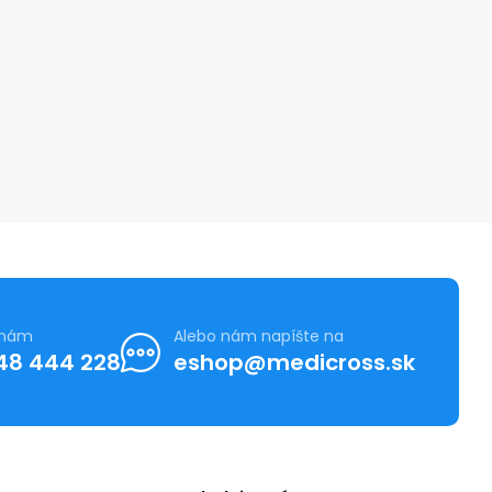
 nám
Alebo nám napíšte na
48 444 228
eshop@medicross.sk