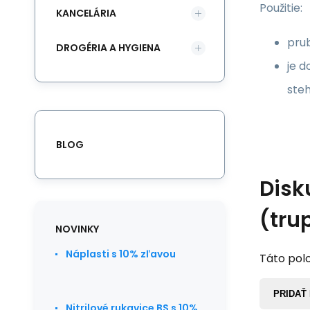
Použitie:
KANCELÁRIA
prub
DROGÉRIA A HYGIENA
je d
steh
BLOG
Disk
(tru
NOVINKY
Náplasti s 10% zľavou
Táto polo
PRIDAŤ
Nitrilové rukavice BS s 10%