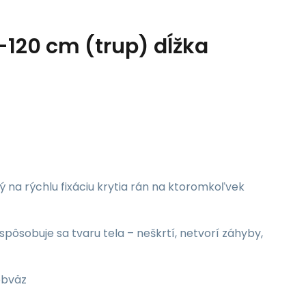
0-120 cm (trup) dĺžka
ý na rýchlu fixáciu krytia rán na ktoromkoľvek
spôsobuje sa tvaru tela – neškrtí, netvorí záhyby,
obväz