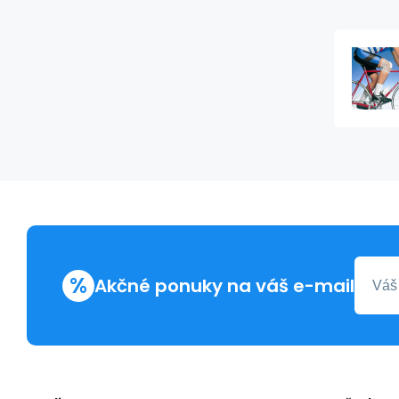
%
Akčné ponuky na váš e-mail