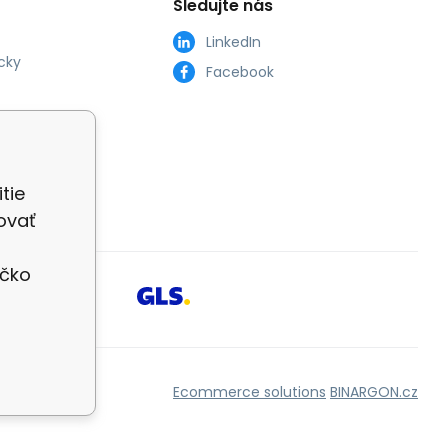
Sledujte nás
LinkedIn
cky
Facebook
tie
ovať
íčko
Ecommerce solutions
BINARGON.cz