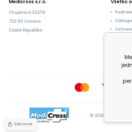
Medicross s.r.o.
Všetko 
Podmien
Chopinova 523/10
Odstúpe
702 00 Ostrava
Ochrana
Česká Republika
Spôsoby
O nás
Kontakt
Me
jed
per
© 2026 Medicross.sk
Súkromie