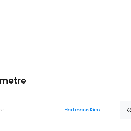
metre
ca:
Hartmann Rico
Kó