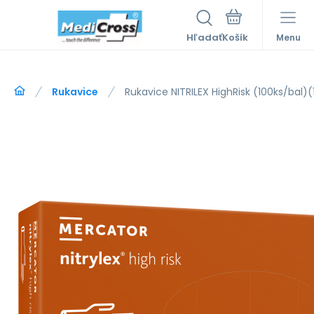
Hľadať
Menu
Rukavice
Rukavice NITRILEX HighRisk (100ks/bal)(