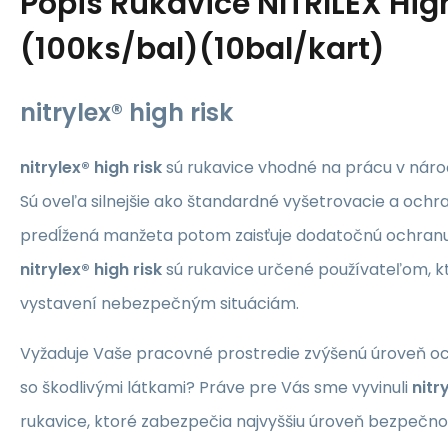
Popis
Rukavice NITRILEX Hig
(100ks/bal)(10bal/kart)
nitrylex® high risk
nitrylex® high risk
sú rukavice vhodné na prácu v nár
Sú oveľa silnejšie ako štandardné vyšetrovacie a ochr
predĺžená manžeta potom zaisťuje dodatočnú ochranu
nitrylex® high risk
sú rukavice určené používateľom, kt
vystavení nebezpečným situáciám.
Vyžaduje Vaše pracovné prostredie zvýšenú úroveň oc
so škodlivými látkami? Práve pre Vás sme vyvinuli
nitr
rukavice, ktoré zabezpečia najvyššiu úroveň bezpečnos