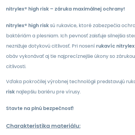
nitrylex® high risk – záruka maximálnej ochrany!
nitrylex® high risk
sú rukavice, ktoré zabezpečia ochra
baktériám a plesniam. Ich pevnosť zaisťuje silnejšia st
neznižuje dotykovú citlivosť. Pri nosení
rukavíc nitrylex
obáv vykonávať aj tie najprecíznejšie úkony so záruko
citlivosti.
Vďaka pokročilej výrobnej technológii predstavujú ru
risk
najlepšiu bariéru pre vírusy.
Stavte na plnú bezpečnosť!
Charakteristika materiálu: