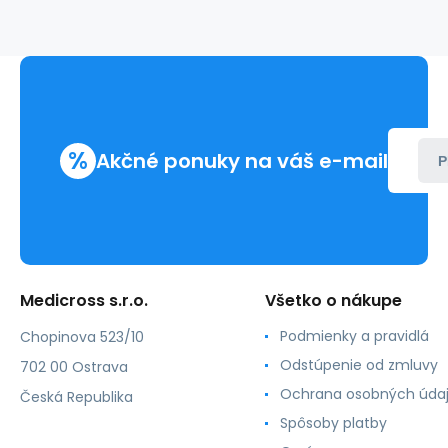
(10bal/kart)
%
Akčné ponuky na váš e-mail
P
Medicross s.r.o.
Všetko o nákupe
Podmienky a pravidlá
Chopinova 523/10
Odstúpenie od zmluvy
702 00 Ostrava
Ochrana osobných úda
Česká Republika
Spôsoby platby