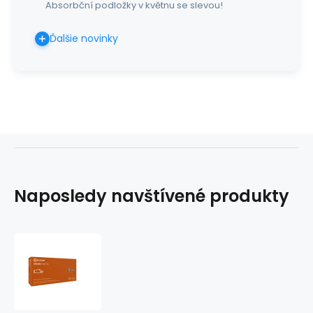
Absorbční podložky v květnu se slevou!
Ďalšie novinky
Naposledy navštívené produkty
Rukavice
NITRILEX
HighRisk
(100ks/bal)