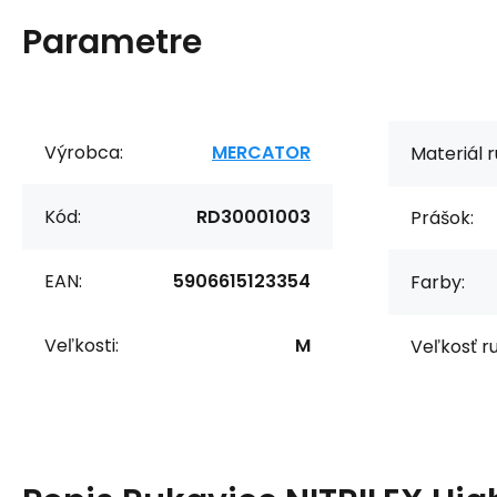
Parametre
Výrobca:
MERCATOR
Materiál r
Kód:
RD30001003
Prášok:
EAN:
5906615123354
Farby:
Veľkosti:
M
Veľkosť r