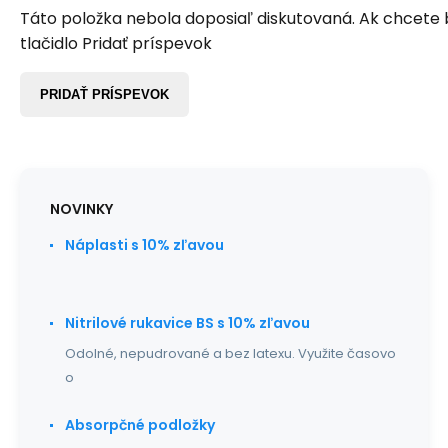
Táto položka nebola doposiaľ diskutovaná. Ak chcete by
tlačidlo Pridať príspevok
PRIDAŤ PRÍSPEVOK
NOVINKY
Náplasti s 10% zľavou
Nitrilové rukavice BS s 10% zľavou
Odolné, nepudrované a bez latexu. Využite časovo
o
Absorpčné podložky