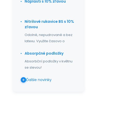
Náplasti s 10% zľavou
Nitrilové rukavice BS s 10%
zľavou
Odolné, nepudrované a bez
latexu. Využite časovo o
Absorpčné podložky
Absorbční podložky v květnu
se slevou!
Ďalšie novinky