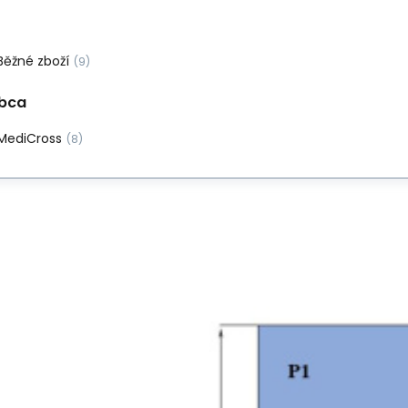
Běžné zboží
(9)
bca
MediCross
(8)
EA
Operačná rúška
Operačná U-rúška 150x150cm, s vý