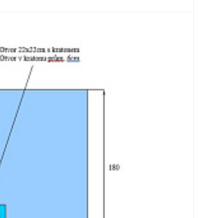
3635
C
ks
R
300cm s manžetou a 6cm otvorom
om 6cm/DIS