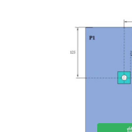
1
Artroskopická rúška
Artroskopická rúška na lakeť 200x300, 2