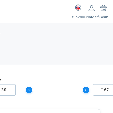
Slovak
Prihlásiť
Košík
y
a