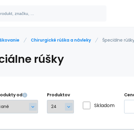
škovanie
Chirurgické rúška a návleky
Špeciálne rúšk
ciálne rúšky
rodukty od
Produktov
Cen
Skladom