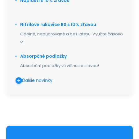
Náplasti s 10% zľavou
Nitrilové rukavice BS s 10% zľavou
Odolné, nepudrované a bez latexu. Využite časovo
o
Absorpčné podložky
Absorbční podložky v květnu se slevou!
Ďalšie novinky