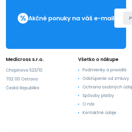
%
Akčné ponuky na váš e-mail
P
Medicross s.r.o.
Všetko o nákupe
Podmienky a pravidlá
Chopinova 523/10
Odstúpenie od zmluvy
702 00 Ostrava
Ochrana osobných úda
Česká Republika
Spôsoby platby
O nás
Kontaktné údaje