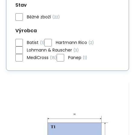
Stav
Běžné zboží
(22)
Výrobca
Batist
Hartmann Rico
(1)
(2)
Lohmann & Rauscher
(3)
MediCross
Panep
(15)
(1)
EAN:
Kód:
08592323002363
38802MC
Skladom
>5
ks
1.71
EUR
Operačná rúška 75x90cm s
lepením (55ks/bal)
Operačná rúška 75x90cm s lepením
(220ks/kart)