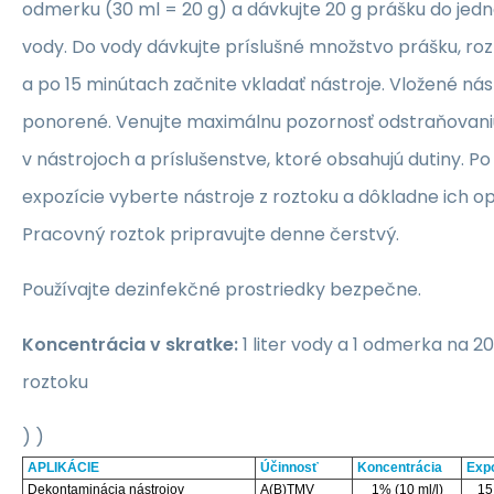
odmerku (30 ml = 20 g) a dávkujte 20 g prášku do jedn
vody. Do vody dávkujte príslušné množstvo prášku, ro
a po 15 minútach začnite vkladať nástroje. Vložené nás
ponorené. Venujte maximálnu pozornosť odstraňovani
v nástrojoch a príslušenstve, ktoré obsahujú dutiny. P
expozície vyberte nástroje z roztoku a dôkladne ich o
Pracovný roztok pripravujte denne čerstvý.
Používajte dezinfekčné prostriedky bezpečne.
Koncentrácia v skratke:
1 liter vody a 1 odmerka na 
roztoku
) )
APLIKÁCIE
Účinnosť
Koncentrácia
Expo
Dekontaminácia nástrojov
A(B)TMV
1% (10 ml/l)
15