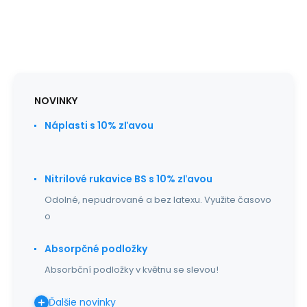
NOVINKY
Náplasti s 10% zľavou
Nitrilové rukavice BS s 10% zľavou
Odolné, nepudrované a bez latexu. Využite časovo
o
Absorpčné podložky
Absorbční podložky v květnu se slevou!
Ďalšie novinky