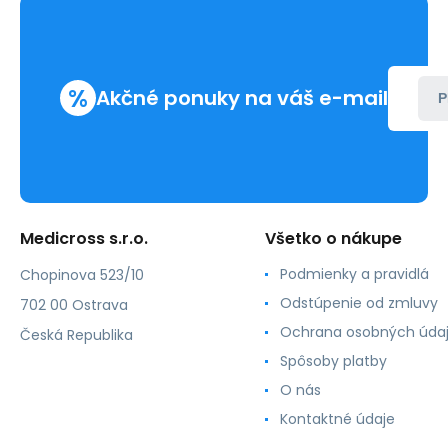
%
Akčné ponuky na váš e-mail
P
Medicross s.r.o.
Všetko o nákupe
Podmienky a pravidlá
Chopinova 523/10
Odstúpenie od zmluvy
702 00 Ostrava
Ochrana osobných úda
Česká Republika
Spôsoby platby
O nás
Kontaktné údaje