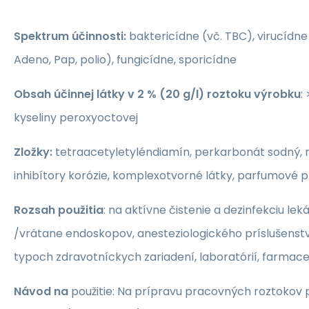
Spektrum účinnosti:
baktericídne (vč. TBC), virucídne 
Adeno, Pap, polio), fungicídne, sporicídne
Obsah účinnej látky v 2 % (20 g/l) roztoku výrobku
:
kyseliny peroxyoctovej
Zložky:
tetraacetyletyléndiamín, perkarbonát sodný, 
inhibítory korózie, komplexotvorné látky, parfumové p
Rozsah použitia
: na aktívne čistenie a dezinfekciu le
/vrátane endoskopov, anesteziologického príslušenstv
typoch zdravotníckych zariadení, laboratórií, farmace
Návod na
použitie: Na prípravu pracovných roztokov p