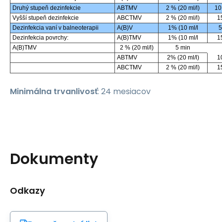
Druhý stupeň dezinfekcie
ABTMV
2 % (20 ml/l)
10
Vyšší stupeň dezinfekcie
ABCTMV
2 % (20 ml/l)
1
Dezinfekcia vaní v balneoterapii
A(B)V
1% (10 ml/l
5
Dezinfekcia povrchy:
A(B)TMV
1% (10 ml/l
1
A(B)TMV
2 % (20 ml/l)
5 min
ABTMV
2% (20 ml/l)
1
ABCTMV
2 % (20 ml/l)
1
Minimálna trvanlivosť
: 24 mesiacov
Dokumenty
Odkazy