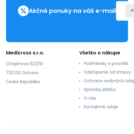
%
Akčné ponuky na váš e-mail
P
Medicross s.r.o.
Všetko o nákupe
Podmienky a pravidlá
Chopinova 523/10
Odstúpenie od zmluvy
702 00 Ostrava
Ochrana osobných úda
Česká Republika
Spôsoby platby
O nás
Kontaktné údaje