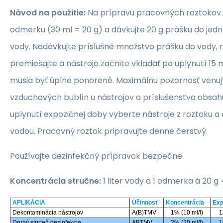
Návod na použitie:
Na prípravu pracovných roztokov p
odmerku (30 ml = 20 g) a dávkujte 20 g prášku do jedn
vody. Nadávkujte príslušné množstvo prášku do vody, 
premiešajte a nástroje začnite vkladať po uplynutí 15 
musia byť úplne ponorené. Maximálnu pozornosť venuj
vzduchových bublín u nástrojov a príslušenstva obsahu
uplynutí expozičnej doby vyberte nástroje z roztoku a
vodou. Pracovný roztok pripravujte denne čerstvý.
Používajte dezinfekčný prípravok bezpečne.
Koncentrácia stručne:
1 liter vody a 1 odmerka á 20 g
APLIKÁCIA
Účinnosť
Koncentrácia
Exp
Dekontaminácia nástrojov
A(B)TMV
1% (10 ml/l)
1
Druhý stupeň dezinfekcie
ABTMV
2% (20 ml/l)
1