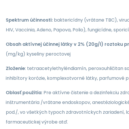
Spektrum účinnosti:
baktericídny (vrátane TBC), viru
HIV, Vaccinia, Adeno, Papova, Polio), fungicídne, sporic
Obsah aktívnej účinnej látky v 2% (20g/l) roztoku p
(mg/kg) kyseliny peroctovej
Zloženie
: tetraacetylethyléndiamín, peroxouhličitan s
inhibítory korózie, komplexotvorné látky, parfumové p
Oblasť použitia
: Pre aktívne čistenie a dezinfekciu z
inštrumentária /vrátane endoskopov, anestéziologické
pod./, vo všetkých typoch zdravotníckych zariadení, l
farmaceutickej výrobe atď.