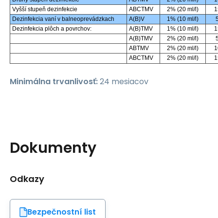
Vyšší stupeň dezinfekcie
ABCTMV
2% (20 ml/l)
1
Dezinfekcia vaní v balneoprevádzkach
A(B)V
1% (10 ml/l)
Dezinfekcia plôch a povrchov:
A(B)TMV
1% (10 ml/l)
1
A(B)TMV
2% (20 ml/l)
ABTMV
2% (20 ml/l)
1
ABCTMV
2% (20 ml/l)
1
Minimálna trvanlivosť:
24 mesiacov
Dokumenty
Odkazy
Bezpečnostní list