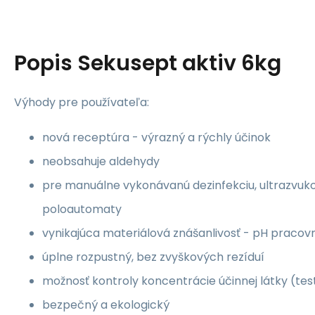
Popis
Sekusept aktiv 6kg
Výhody pre používateľa:
nová receptúra - výrazný a rýchly účinok
neobsahuje aldehydy
pre manuálne vykonávanú dezinfekciu, ultrazvuk
poloautomaty
vynikajúca materiálová znášanlivosť - pH pracov
úplne rozpustný, bez zvyškových rezíduí
možnosť kontroly koncentrácie účinnej látky (tes
bezpečný a ekologický