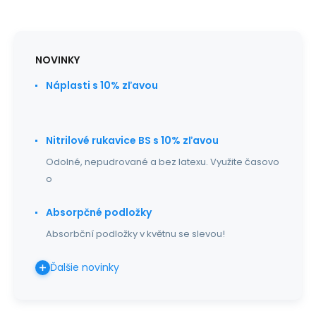
NOVINKY
Náplasti s 10% zľavou
Nitrilové rukavice BS s 10% zľavou
Odolné, nepudrované a bez latexu. Využite časovo
o
Absorpčné podložky
Absorbční podložky v květnu se slevou!
Ďalšie novinky