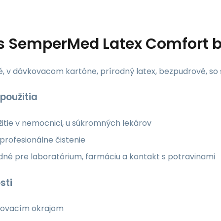
s
SemperMed Latex Comfort be
é, v dávkovacom kartóne, prírodný latex, bezpudrové, so 
 použitia
itie v nemocnici, u súkromných lekárov
profesionálne čistenie
né pre laboratórium, farmáciu a kontakt s potravinami
sti
olovacím okrajom