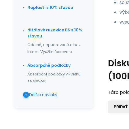
so s
Náplasti s 10% zľavou
výb
vyso
Nitrilové rukavice BS s 10%
zľavou
Odolné, nepudrované a bez
latexu. Využite časovo o
Disk
Absorpčné podložky
(100
Absorbční podložky v květnu
se slevou!
Táto polo
Ďalšie novinky
PRIDAŤ