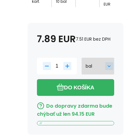
kart.
10
bal
EUR
7.89
EUR
7.51
EUR
bez DPH
DO KOŠÍKA
Do dopravy zdarma bude
chýbať už len
94.15
EUR