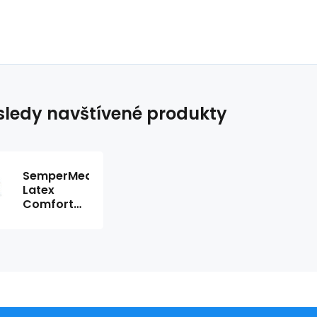
ledy navštívené produkty
SemperMed
Latex
Comfort
bez púdru
L (100ks)