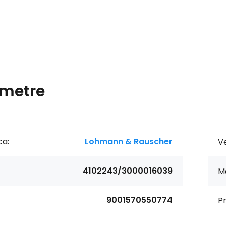
metre
ca:
Lohmann & Rauscher
Ve
4102243/3000016039
Ma
9001570550774
Pr