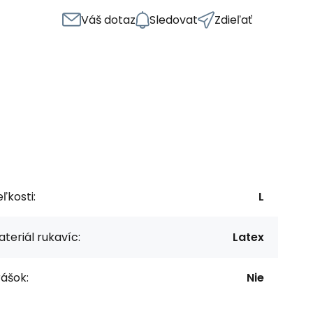
Váš dotaz
Sledovat
Zdieľať
ľkosti:
L
teriál rukavíc:
Latex
ášok:
Nie