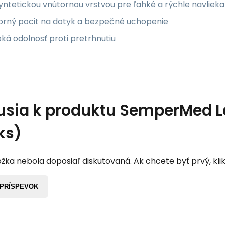
yntetickou vnútornou vrstvou pre ľahké a rýchle navlieka
orný pocit na dotyk a bezpečné uchopenie
ká odolnosť proti pretrhnutiu
usia k produktu
SemperMed La
ks)
žka nebola doposiaľ diskutovaná. Ak chcete byť prvý, klik
 PRÍSPEVOK