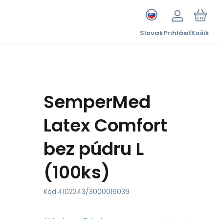
Slovak
Prihlásiť
Košík
SemperMed
Latex Comfort
bez púdru L
(100ks)
Kód:
4102243/3000016039