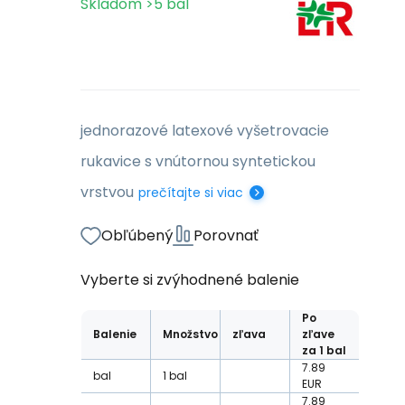
Skladom
>5
bal
jednorazové latexové vyšetrovacie
rukavice s vnútornou syntetickou
vrstvou
prečítajte si viac
Obľúbený
Porovnať
Vyberte si zvýhodnené balenie
Po
Balenie
Množstvo
zľava
zľave
za 1 bal
7.89
bal
1
bal
EUR
7.89