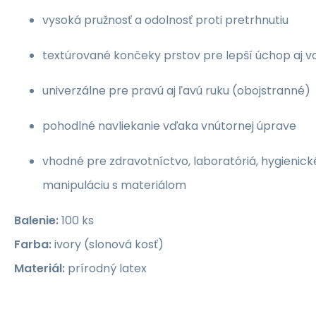
vysoká pružnosť a odolnosť proti pretrhnutiu
textúrované končeky prstov pre lepší úchop aj v
univerzálne pre pravú aj ľavú ruku (obojstranné)
pohodlné navliekanie vďaka vnútornej úprave
vhodné pre zdravotníctvo, laboratóriá, hygienick
manipuláciu s materiálom
Balenie:
100 ks
Farba:
ivory (slonová kosť)
Materiál:
prírodný latex