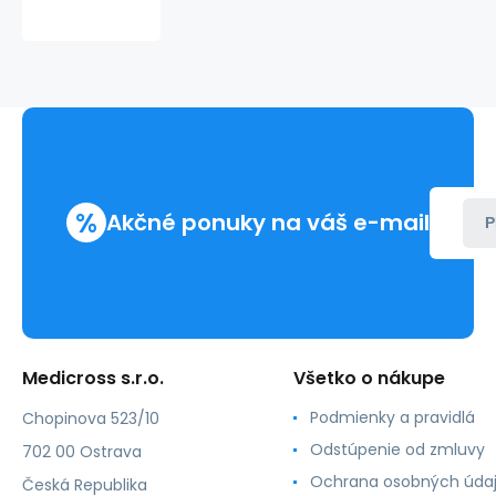
Latexové
bez
púdru
vel.
M
(100
ks)
%
Akčné ponuky na váš e-mail
P
Medicross s.r.o.
Všetko o nákupe
Podmienky a pravidlá
Chopinova 523/10
Odstúpenie od zmluvy
702 00 Ostrava
Ochrana osobných úda
Česká Republika