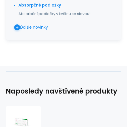
Absorpčné podložky
Absorbční podložky v květnu se slevou!
Ďalšie novinky
Naposledy navštívené produkty
Sentina
Ivory