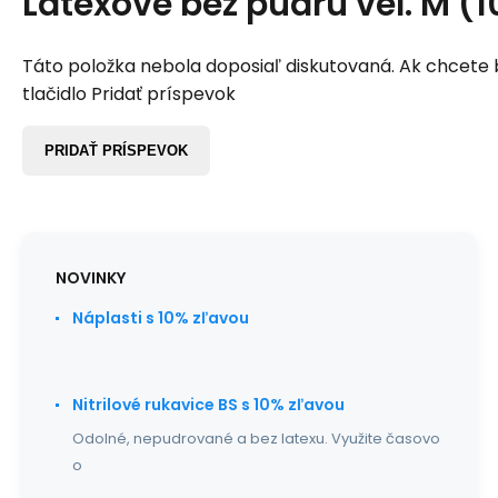
Latexové bez púdru vel. M (1
Táto položka nebola doposiaľ diskutovaná. Ak chcete by
tlačidlo Pridať príspevok
PRIDAŤ PRÍSPEVOK
NOVINKY
Náplasti s 10% zľavou
Nitrilové rukavice BS s 10% zľavou
Odolné, nepudrované a bez latexu. Využite časovo
o