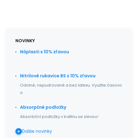
NOVINKY
Náplasti s 10% zľavou
Nitrilové rukavice BS s 10% zľavou
Odolné, nepudrované a bez latexu. Využite časovo
o
Absorpčné podložky
Absorbční podložky v květnu se slevou!
Ďalšie novinky