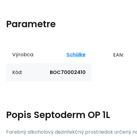
Parametre
Výrobca:
Schülke
EAN:
Kód:
BOC70002410
Popis
Septoderm OP 1L
Farebný alkoholový dezinfekčný prostriedok určený n