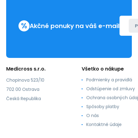
%
Akčné ponuky na váš e-mail
P
Medicross s.r.o.
Všetko o nákupe
Podmienky a pravidlá
Chopinova 523/10
Odstúpenie od zmluvy
702 00 Ostrava
Ochrana osobných úda
Česká Republika
Spôsoby platby
O nás
Kontaktné údaje