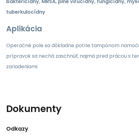
baktericídny, MRSA, plne virucídny, fungicídny, myk
tuberkulocídny
Aplikácia
Operačné pole sa dôkladne potrie tampónom namoč
prípravok sa nechá zaschnúť, najmä pred prácou s te
zariadeniami.
Dokumenty
Odkazy