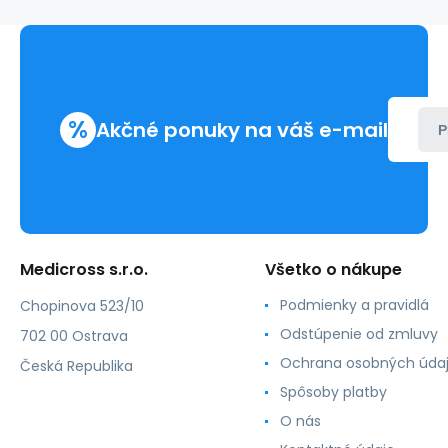
%
Akčné ponuky na váš e-mail
P
Medicross s.r.o.
Všetko o nákupe
Podmienky a pravidlá
Chopinova 523/10
Odstúpenie od zmluvy
702 00 Ostrava
Ochrana osobných úda
Česká Republika
Spôsoby platby
O nás