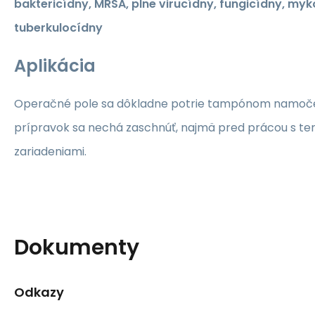
baktericídny, MRSA, plne virucídny, fungicídny, myk
tuberkulocídny
Aplikácia
Operačné pole sa dôkladne potrie tampónom namoč
prípravok sa nechá zaschnúť, najmä pred prácou s te
zariadeniami.
Dokumenty
Odkazy