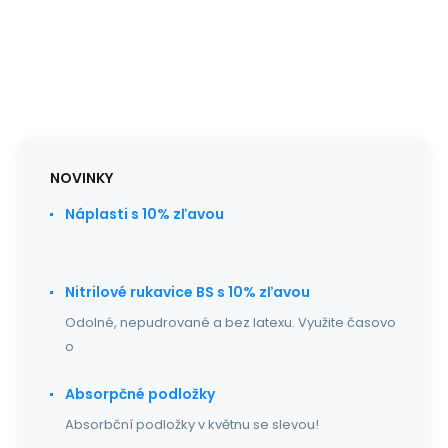
NOVINKY
Náplasti s 10% zľavou
Nitrilové rukavice BS s 10% zľavou
Odolné, nepudrované a bez latexu. Využite časovo
o
Absorpčné podložky
Absorbční podložky v květnu se slevou!