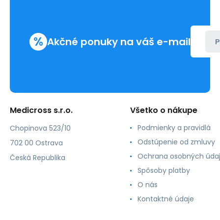
%
Akčné ponuky na váš e-mail
P
Medicross s.r.o.
Všetko o nákupe
Podmienky a pravidlá
Chopinova 523/10
Odstúpenie od zmluvy
702 00 Ostrava
Ochrana osobných úda
Česká Republika
Spôsoby platby
O nás
Kontaktné údaje