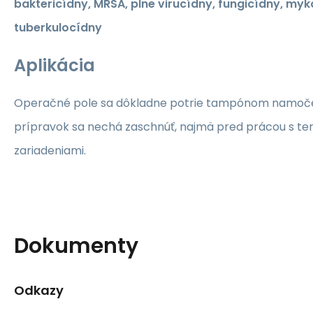
baktericídny, MRSA, plne virucídny, fungicídny, myk
tuberkulocídny
Aplikácia
Operačné pole sa dôkladne potrie tampónom namoč
prípravok sa nechá zaschnúť, najmä pred prácou s te
zariadeniami.
Dokumenty
Odkazy