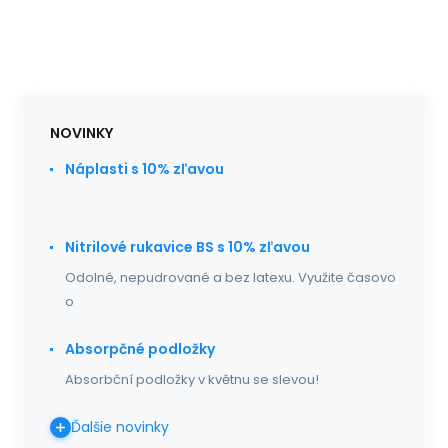
NOVINKY
Náplasti s 10% zľavou
Nitrilové rukavice BS s 10% zľavou
Odolné, nepudrované a bez latexu. Využite časovo
o
Absorpčné podložky
Absorbční podložky v květnu se slevou!
Ďalšie novinky