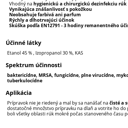
Vhodný na
hygienickú a chirurgickú dezinfekciu rúk
Vynikajúca znášanlivosť s pokožkou
Neobsahuje farbivá ani parfum
Rýchly a dlhotrvajúci účinok
Skúška podľa EN12791 - 3 hodiny remanentného úč
Účinné látky
Etanol 45 % , Izopropanol 30 %, KAS
Spektrum účinnosti
baktericídne, MRSA, fungicídne, plne virucídne, myk
tuberkulocídne
Aplikácia
Prípravok nie je riedený a mal by sa nanášať na
čisté a 
dostatočné množstvo prípravku na dlaň a votrite ho do 
boli všetky oblasti rúk mokré počas stanoveného času 