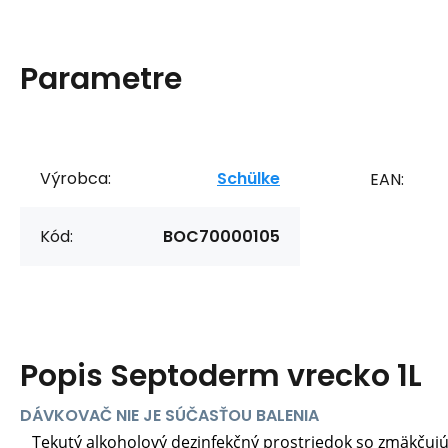
Parametre
Výrobca:
Schülke
EAN:
Kód:
BOC70000105
Popis
Septoderm vrecko 1L
DÁVKOVAČ NIE JE SÚČASŤOU BALENIA
Tekutý alkoholový dezinfekčný prostriedok so zmäkčuj