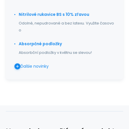
Nitrilové rukavice BS s 10% zľavou
Odolné, nepudrované a bez latexu. Využite časovo
o
Absorpčné podložky
Absorbční podložky v květnu se slevou!
Ďalšie novinky