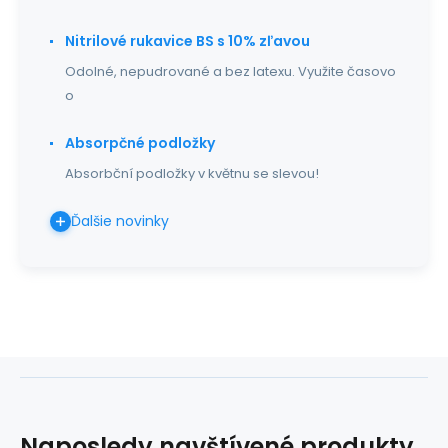
Nitrilové rukavice BS s 10% zľavou
Odolné, nepudrované a bez latexu. Využite časovo
o
Absorpčné podložky
Absorbční podložky v květnu se slevou!
Ďalšie novinky
Naposledy navštívené produkty