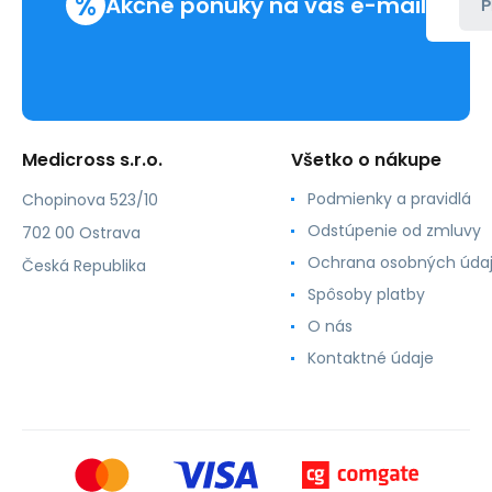
%
Akčné ponuky na váš e-mail
P
Medicross s.r.o.
Všetko o nákupe
Podmienky a pravidlá
Chopinova 523/10
Odstúpenie od zmluvy
702 00 Ostrava
Ochrana osobných úda
Česká Republika
Spôsoby platby
O nás
Kontaktné údaje