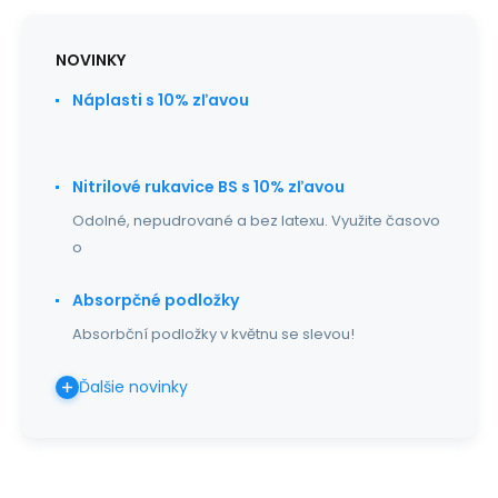
NOVINKY
Náplasti s 10% zľavou
Nitrilové rukavice BS s 10% zľavou
Odolné, nepudrované a bez latexu. Využite časovo
o
Absorpčné podložky
Absorbční podložky v květnu se slevou!
Ďalšie novinky