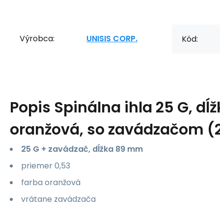
Výrobca:
UNISIS CORP.
Kód:
Popis
Spinálna ihla 25 G, d
oranžová, so zavádzačom (
25 G + zavádzač, dĺžka 89 mm
priemer 0,53
farba oranžová
vrátane zavádzača