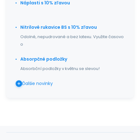
Náplasti s 10% zľavou
Nitrilové rukavice BS s 10% zľavou
Odolné, nepudrované a bez latexu. Využite časovo
o
Absorpčné podložky
Absorbční podložky v květnu se slevou!
Ďalšie novinky