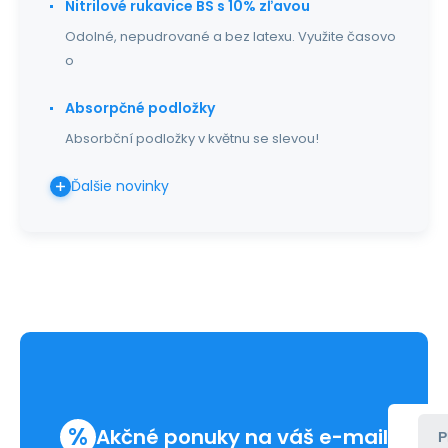
Nitrilové rukavice BS s 10% zľavou
Odolné, nepudrované a bez latexu. Využite časovo
o
Absorpčné podložky
Absorbční podložky v květnu se slevou!
Ďalšie novinky
%
Akčné ponuky na váš e-mail
P