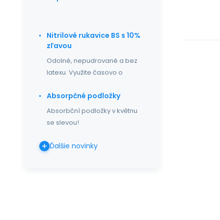
Nitrilové rukavice BS s 10%
zľavou
Odolné, nepudrované a bez
latexu. Využite časovo o
Absorpčné podložky
Absorbční podložky v květnu
se slevou!
Ďalšie novinky