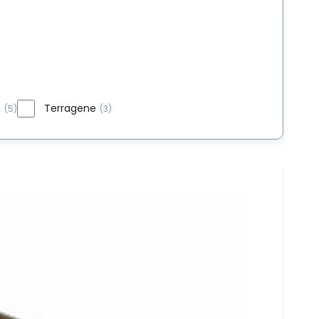
m
Terragene
(5)
(3)
0
ks
ilizáciu, typ 1, rozmer 19mm x 50m