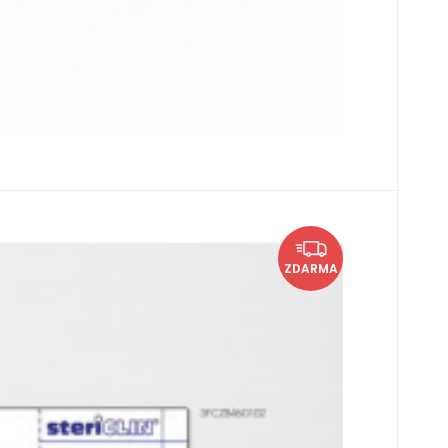
B460110
m
1
bal
4
EUR
 125 x 45 mm SteriCLIN (500ks)
ZDARMA