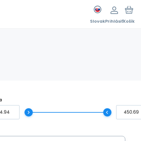
Slovak
Prihlásiť
Košík
a