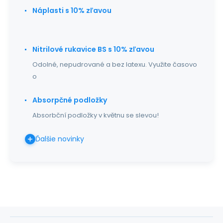
Náplasti s 10% zľavou
Nitrilové rukavice BS s 10% zľavou
Odolné, nepudrované a bez latexu. Využite časovo
o
Absorpčné podložky
Absorbční podložky v květnu se slevou!
Ďalšie novinky